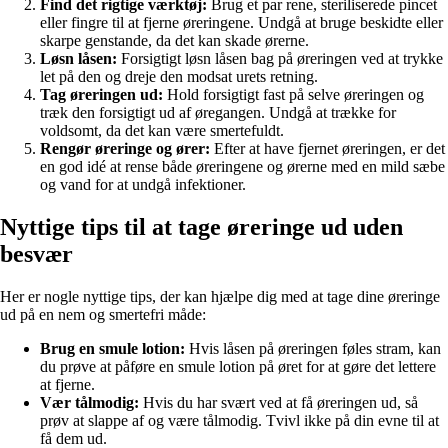
Find det rigtige værktøj:
Brug et par rene, steriliserede pincet
eller fingre til at fjerne øreringene. Undgå at bruge beskidte eller
skarpe genstande, da det kan skade ørerne.
Løsn låsen:
Forsigtigt løsn låsen bag på øreringen ved at trykke
let på den og dreje den modsat urets retning.
Tag øreringen ud:
Hold forsigtigt fast på selve øreringen og
træk den forsigtigt ud af øregangen. Undgå at trække for
voldsomt, da det kan være smertefuldt.
Rengør øreringe og ører:
Efter at have fjernet øreringen, er det
en god idé at rense både øreringene og ørerne med en mild sæbe
og vand for at undgå infektioner.
Nyttige tips til at tage øreringe ud uden
besvær
Her er nogle nyttige tips, der kan hjælpe dig med at tage dine øreringe
ud på en nem og smertefri måde:
Brug en smule lotion:
Hvis låsen på øreringen føles stram, kan
du prøve at påføre en smule lotion på øret for at gøre det lettere
at fjerne.
Vær tålmodig:
Hvis du har svært ved at få øreringen ud, så
prøv at slappe af og være tålmodig. Tvivl ikke på din evne til at
få dem ud.