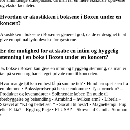
for almindelige siddepladser, da man får en mere eksklusiv oplevelse
og ekstra faciliteter.
Hvordan er akustikken i boksene i Boxen under en
koncert?
Akustikken i boksene i Boxen er generelt god, da de er designet til at
give en optimal lydoplevelse for gæsterne.
Er der mulighed for at skabe en intim og hyggelig
stemning i en boks i Boxen under en koncert?
Ja, bokse i Boxen kan give en intim og hyggelig stemning, da man er
tæt på scenen og har sit eget private rum til koncerten.
Hvor mange føl kan en hest få på samme tid?
•
Hund har spist sten fra
en blomme
•
Boksstørrelser på hesteejendomme
•
Tysk ormekur? –
Produkter og leverandører
•
Solbrændte læber: En guide til
forebyggelse og behandling
•
Armbånd – hvilken arm?
•
Librela –
Skrevet af *KJ og bettefisen *
•
Socatil til hest?!
•
Magnetterapi- Fup
eller Fakta? – Røgt og Pleje
•
FLUSA? – Skrevet af Camilla Stormont
•