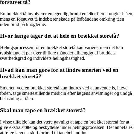
forstuvet tå?
En brækket tå involverer en egentlig brud i en eller flere knogler i tåen,
mens en forstuvet tå indebærer skade på ledbåndene omkring tåen
uden brud på knoglerne.
Hvor længe tager det at hele en brækket storetå?
Helingsprocessen for en brækket storetå kan variere, men det kan
typisk tage et par uger til flere måneder afhængigt af bruddets
sværhedsgrad og individets helingshastighed.
Hvad kan man gøre for at lindre smerten ved en
brækket storetå?
Smerten ved en brækket storetå kan lindres ved at anvende is, hæve
foden, tage smertestillende medicin efter lægens anvisninger og undgå
belastning af tåen.
Skal man tape en brækket storetå?
I visse tilfælde kan det være gavnligt at tape en brækket storetå for at
give ekstra støtte og beskyttelse under helingsprocessen. Det anbefales
at følge lægens råd i forhold til tapebehandling.