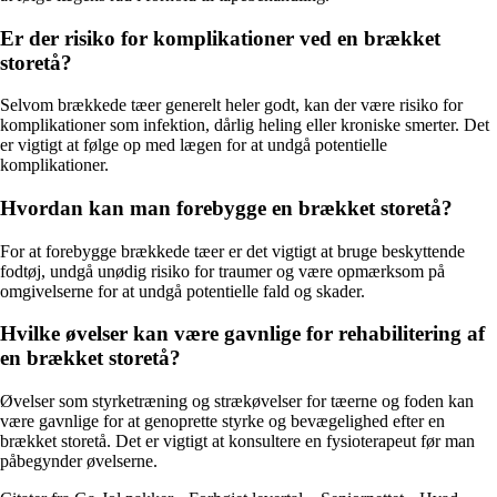
Er der risiko for komplikationer ved en brækket
storetå?
Selvom brækkede tæer generelt heler godt, kan der være risiko for
komplikationer som infektion, dårlig heling eller kroniske smerter. Det
er vigtigt at følge op med lægen for at undgå potentielle
komplikationer.
Hvordan kan man forebygge en brækket storetå?
For at forebygge brækkede tæer er det vigtigt at bruge beskyttende
fodtøj, undgå unødig risiko for traumer og være opmærksom på
omgivelserne for at undgå potentielle fald og skader.
Hvilke øvelser kan være gavnlige for rehabilitering af
en brækket storetå?
Øvelser som styrketræning og strækøvelser for tæerne og foden kan
være gavnlige for at genoprette styrke og bevægelighed efter en
brækket storetå. Det er vigtigt at konsultere en fysioterapeut før man
påbegynder øvelserne.