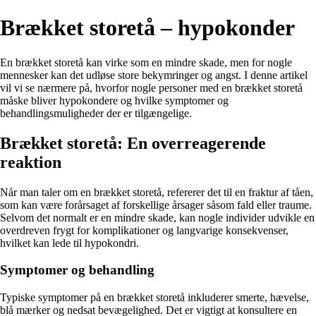
Brækket storetå – hypokonder
En brækket storetå kan virke som en mindre skade, men for nogle
mennesker kan det udløse store bekymringer og angst. I denne artikel
vil vi se nærmere på, hvorfor nogle personer med en brækket storetå
måske bliver hypokondere og hvilke symptomer og
behandlingsmuligheder der er tilgængelige.
Brækket storetå: En overreagerende
reaktion
Når man taler om en brækket storetå, refererer det til en fraktur af tåen,
som kan være forårsaget af forskellige årsager såsom fald eller traume.
Selvom det normalt er en mindre skade, kan nogle individer udvikle en
overdreven frygt for komplikationer og langvarige konsekvenser,
hvilket kan lede til hypokondri.
Symptomer og behandling
Typiske symptomer på en brækket storetå inkluderer smerte, hævelse,
blå mærker og nedsat bevægelighed. Det er vigtigt at konsultere en