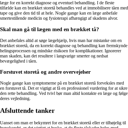
læge for en korrekt diagnose og eventuel behandling. I de fleste
tilfælde kan en brækket storetå behandles ved at immobilisere tåen med
tape og give den tid til at hele. Nogle gange kan en læge anbefale
smertestillende medicin og fysioterapi afhængigt af skadens alvor.
Skal man gå til lægen med en brækket tå?
Det anbefales altid at søge lægehjælp, hvis man har mistanke om en
brækket storetå, da en korrekt diagnose og behandling kan fremskynde
helingsprocessen og mindske risikoen for komplikationer. Ignorerer
man skaden, kan det resultere i langvarige smerter og nedsat
bevægelighed i tåen.
Forstuvet storetå og andre overvejelser
Nogle gange kan symptomerne på en brækket storetå forveksles med
en forstuvet tå. Det er vigtigt at få en professionel vurdering for at sikre
den rette behandling. Ved tvivl bør man altid kontakte en læge og følge
deres vejledning.
Afsluttende tanker
Uanset om man er bekymret for en brækket storetå eller er tilbøjelig til
hypokondri, er det vigtigt at huske, at de fleste tåskader heles med