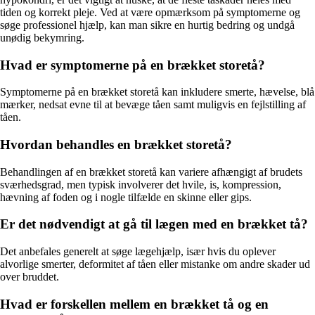
tiden og korrekt pleje. Ved at være opmærksom på symptomerne og
søge professionel hjælp, kan man sikre en hurtig bedring og undgå
unødig bekymring.
Hvad er symptomerne på en brækket storetå?
Symptomerne på en brækket storetå kan inkludere smerte, hævelse, blå
mærker, nedsat evne til at bevæge tåen samt muligvis en fejlstilling af
tåen.
Hvordan behandles en brækket storetå?
Behandlingen af en brækket storetå kan variere afhængigt af brudets
sværhedsgrad, men typisk involverer det hvile, is, kompression,
hævning af foden og i nogle tilfælde en skinne eller gips.
Er det nødvendigt at gå til lægen med en brækket tå?
Det anbefales generelt at søge lægehjælp, især hvis du oplever
alvorlige smerter, deformitet af tåen eller mistanke om andre skader ud
over bruddet.
Hvad er forskellen mellem en brækket tå og en