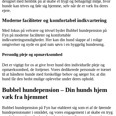
designet med henblik på at skabe et trygt og behageligt miljø, hvor
hunde kan trives og føle sig hjemme, selv når de er væk fra deres
ejere.
Moderne faciliteter og komfortabel indkvartering
Med fokus på velvære og trivsel byder Bubbel hundepension på
Fyn på moderne faciliteter og komfortable
indkvarteringsmuligheder. Her kan din hund slappe af i rolige
omgivelser og nyde en god nats søvn i en hyggelig hundeseng.
Personlig pleje og opmærksomhed
Det er vigtigt for os at give hver hund den individuelle pleje og
opmærksomhed, de fortjener. Vores dedikerede personale er trænet
til at håndtere hunde med forskellige behov og sørger for, at din
hund får den bedst mulige oplevelse under deres ophold.
Bubbel hundepension – Din hunds hjem
væk fra hjemmet
Bubbel hundepension på Fyn har etableret sig som et af de førende
hundepensionater i området, og vores engagement i at skabe en tryg