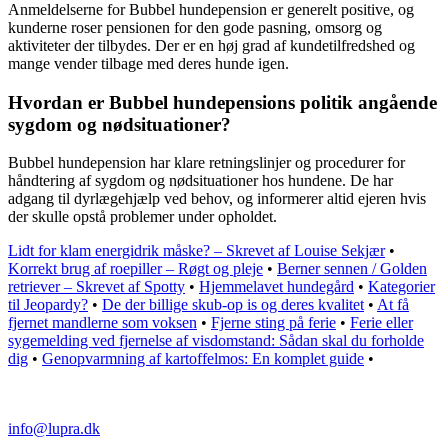
Anmeldelserne for Bubbel hundepension er generelt positive, og
kunderne roser pensionen for den gode pasning, omsorg og
aktiviteter der tilbydes. Der er en høj grad af kundetilfredshed og
mange vender tilbage med deres hunde igen.
Hvordan er Bubbel hundepensions politik angående
sygdom og nødsituationer?
Bubbel hundepension har klare retningslinjer og procedurer for
håndtering af sygdom og nødsituationer hos hundene. De har
adgang til dyrlægehjælp ved behov, og informerer altid ejeren hvis
der skulle opstå problemer under opholdet.
Lidt for klam energidrik måske? – Skrevet af Louise Sekjær
•
Korrekt brug af roepiller – Røgt og pleje
•
Berner sennen / Golden
retriever – Skrevet af Spotty
•
Hjemmelavet hundegård
•
Kategorier
til Jeopardy?
•
De der billige skub-op is og deres kvalitet
•
At få
fjernet mandlerne som voksen
•
Fjerne sting på ferie
•
Ferie eller
sygemelding ved fjernelse af visdomstand: Sådan skal du forholde
dig
•
Genopvarmning af kartoffelmos: En komplet guide
•
info@lupra.dk