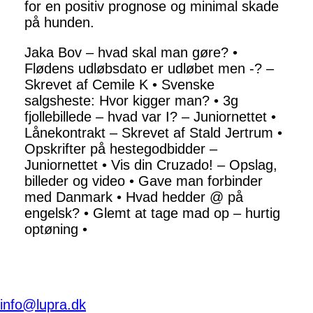
for en positiv prognose og minimal skade
på hunden.
Jaka Bov – hvad skal man gøre?
•
Flødens udløbsdato er udløbet men -? –
Skrevet af Cemile K
•
Svenske
salgsheste: Hvor kigger man?
•
3g
fjollebillede – hvad var I? – Juniornettet
•
Lånekontrakt – Skrevet af Stald Jertrum
•
Opskrifter på hestegodbidder –
Juniornettet
•
Vis din Cruzado! – Opslag,
billeder og video
•
Gave man forbinder
med Danmark
•
Hvad hedder @ på
engelsk?
•
Glemt at tage mad op – hurtig
optøning
•
info@lupra.dk