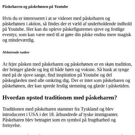
Påskeharen og påskehønen på Youtube
Hvis du er interesseret i at se videoer med påskeharen og
påskehønen i aktion, så findes der et væld af underholdende indhold
på Youtube. Her kan du opleve påskefigurernes sjove og festlige
eventyr, som kan være med til at gøre din påske endnu mere magisk
og mindeværdig.
Afsluttende tanker
At fejre påsken med påskeharen og påskehønen er en skøn tradition,
der bringer glæde og leg til både børn og voksne. Så husk at synge
med på de sjove sange, find inspiration på Youtube og del
påskeglæden med alle omkring dig. Der er intet som påskeharen og
påskehønen, der kan sprede festlig stemning og glæde i påsketiden.
Hvordan opstod traditionen med påskeharen?
Traditionen med påskeharen stammer fra Tyskland og blev
introduceret i USA i det 18. århundrede af tyske immigranter.
Påskeharen blev betragtet som en symbol på frugtbarhed og
fornyelse.