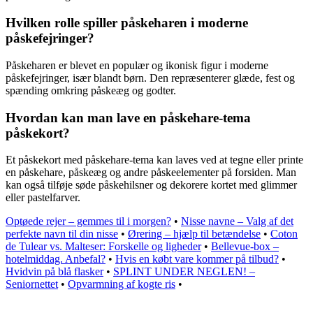
Hvilken rolle spiller påskeharen i moderne
påskefejringer?
Påskeharen er blevet en populær og ikonisk figur i moderne
påskefejringer, især blandt børn. Den repræsenterer glæde, fest og
spænding omkring påskeæg og godter.
Hvordan kan man lave en påskehare-tema
påskekort?
Et påskekort med påskehare-tema kan laves ved at tegne eller printe
en påskehare, påskeæg og andre påskeelementer på forsiden. Man
kan også tilføje søde påskehilsner og dekorere kortet med glimmer
eller pastelfarver.
Optøede rejer – gemmes til i morgen?
•
Nisse navne – Valg af det
perfekte navn til din nisse
•
Ørering – hjælp til betændelse
•
Coton
de Tulear vs. Malteser: Forskelle og ligheder
•
Bellevue-box –
hotelmiddag. Anbefal?
•
Hvis en købt vare kommer på tilbud?
•
Hvidvin på blå flasker
•
SPLINT UNDER NEGLEN! –
Seniornettet
•
Opvarmning af kogte ris
•