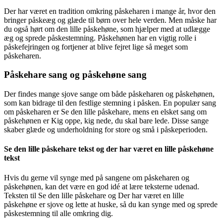
Der har været en tradition omkring påskeharen i mange år, hvor den
bringer påskeæg og glæde til børn over hele verden. Men måske har
du også hørt om den lille påskehøne, som hjælper med at udlægge
æg og sprede påskestemning. Påskehønen har en vigtig rolle i
påskefejringen og fortjener at blive fejret lige så meget som
påskeharen.
Påskehare sang og påskehøne sang
Der findes mange sjove sange om både påskeharen og påskehønen,
som kan bidrage til den festlige stemning i påsken. En populær sang
om påskeharen er Se den lille påskehare, mens en elsket sang om
påskehønen er Kig oppe, kig nede, du skal bare lede. Disse sange
skaber glæde og underholdning for store og små i påskeperioden.
Se den lille påskehare tekst og der har været en lille påskehøne
tekst
Hvis du gerne vil synge med på sangene om påskeharen og
påskehønen, kan det være en god idé at lære teksterne udenad.
Teksten til Se den lille påskehare og Der har været en lille
påskehøne er sjove og lette at huske, så du kan synge med og sprede
påskestemning til alle omkring dig.