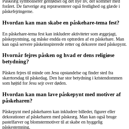
Påskeæg symboliserer genfødsel og det nye liv, der kommer med
foråret. De farverige æg repræsenterer også festlighed og glæde i
påskefejringerne.
Hvordan kan man skabe en påskehare-tema fest?
En påskehare-tema fest kan inkludere aktiviteter som æggejagt,
påskepyntning, og måske endda en optræden af en påskehare. Man
kan også servere påskeinspirerede retter og dekorere med påskepynt.
Hvornår fejres påsken og hvad er dens religiøse
betydning?
Påsken fejres til minde om Jesu opstandelse og finder sted fra
skærtorsdag til påskedag. Den har stor betydning i kristendommen
som højtid for Jesu sejr over døden.
Hvordan kan man lave påskepynt med motiver af
påskeharen?
Påskepynt med påskeharen kan inkludere billeder, figurer eller
dekorationer af påskeharen med påskeæg. Man kan også bruge
pastelfarver og blomstermotiver til at skabe en hyggelig
påskestemning.