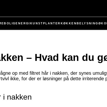
ME
BOLIG
ENERGI
KUNST
PLANTER
KØKKEN
BELYSNING
ØKO
 nakken – Hvad kan du g
ågne op med filtret hår i nakken, der synes umuli
vivl ikke, for der er løsninger på dette irriterende
år i nakken