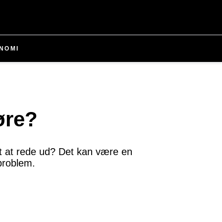
NOMI
øre?
gt at rede ud? Det kan være en
 problem.