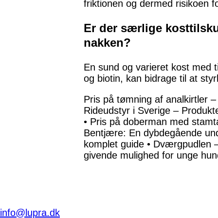
friktionen og dermed risikoen for
Er der særlige kosttilsku
nakken?
En sund og varieret kost med ti
og biotin, kan bidrage til at sty
Pris på tømning af analkirtler 
Rideudstyr i Sverige – Produkt
•
Pris på doberman med stamt
Bentjære: En dybdegående und
komplet guide
•
Dværgpudlen – 
givende mulighed for unge hu
info@lupra.dk