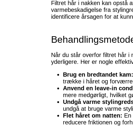
Filtret hår i nakken kan opstå
varmebeskadigelse fra stylingr
identificere årsagen for at kun
Behandlingsmetod
Når du står overfor filtret hår 
yderligere. Her er nogle effek
Brug en bredtandet kam
trække i håret og forværre
Anvend en leave-in condi
mere medgørligt, hvilket 
Undgå varme stylingred
undgå at bruge varme styli
Flet håret om natten:
En m
reducere friktionen og for