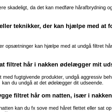
være skadeligt, da det kan medføre hårafbrydning og
 eller teknikker, der kan hjælpe med at fo
ller opsætninger kan hjælpe med at undgå filtret hå
t filtret hår i nakken ødelægger mit u
t med fugtgivende produkter, undgå aggressiv beh
 tid, kan du undgå at det ødelægger dit udseende.
ge filtret hår om natten, især i nakke
natten kan du fx sove med håret flettet eller sat op 