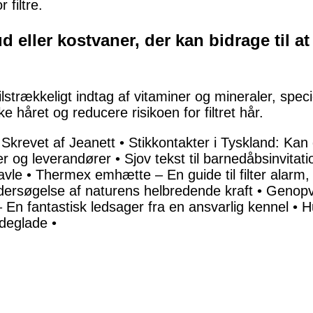
 filtre.
d eller kostvaner, der kan bidrage til at 
lstrækkeligt indtag af vitaminer og mineraler, spec
rke håret og reducere risikoen for filtret hår.
– Skrevet af Jeanett
•
Stikkontakter i Tyskland: Kan
er og leverandører
•
Sjov tekst til barnedåbsinvitat
avle
•
Thermex emhætte – En guide til filter alarm, 
ersøgelse af naturens helbredende kraft
•
Genopv
En fantastisk ledsager fra en ansvarlig kennel
•
H
ndeglade
•