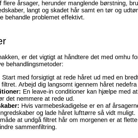
 af flere årsager, herunder manglende børstning, b
edskaber, langt og skadet hår samt en tør og udtørr
ne behandle problemet effektivt.
er
i nakken, er det vigtigt at håndtere det med omhu f
tive behandlingsmetoder:
:
Start med forsigtigt at rede håret ud med en bred
 filtret. Arbejd dig langsomt igennem håret nedefra
tioner:
En leave-in conditioner kan hjælpe med at ti
gør det nemmere at rede ud.
skaber:
Hvis varmebeskadigelse er en af årsagerne t
ngredskaber og lade håret lufttørre så vidt muligt.
åde at undgå filtret hår om morgenen er at flette
hindre sammenfiltring.