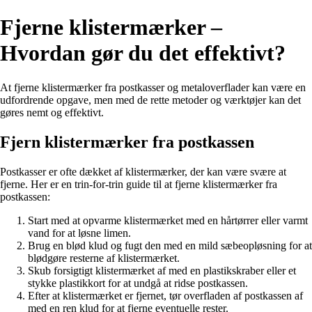
Fjerne klistermærker –
Hvordan gør du det effektivt?
At fjerne klistermærker fra postkasser og metaloverflader kan være en
udfordrende opgave, men med de rette metoder og værktøjer kan det
gøres nemt og effektivt.
Fjern klistermærker fra postkassen
Postkasser er ofte dækket af klistermærker, der kan være svære at
fjerne. Her er en trin-for-trin guide til at fjerne klistermærker fra
postkassen:
Start med at opvarme klistermærket med en hårtørrer eller varmt
vand for at løsne limen.
Brug en blød klud og fugt den med en mild sæbeopløsning for at
blødgøre resterne af klistermærket.
Skub forsigtigt klistermærket af med en plastikskraber eller et
stykke plastikkort for at undgå at ridse postkassen.
Efter at klistermærket er fjernet, tør overfladen af postkassen af
med en ren klud for at fjerne eventuelle rester.