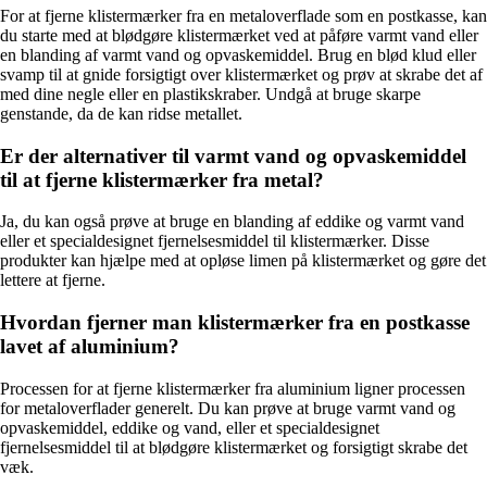
For at fjerne klistermærker fra en metaloverflade som en postkasse, kan
du starte med at blødgøre klistermærket ved at påføre varmt vand eller
en blanding af varmt vand og opvaskemiddel. Brug en blød klud eller
svamp til at gnide forsigtigt over klistermærket og prøv at skrabe det af
med dine negle eller en plastikskraber. Undgå at bruge skarpe
genstande, da de kan ridse metallet.
Er der alternativer til varmt vand og opvaskemiddel
til at fjerne klistermærker fra metal?
Ja, du kan også prøve at bruge en blanding af eddike og varmt vand
eller et specialdesignet fjernelsesmiddel til klistermærker. Disse
produkter kan hjælpe med at opløse limen på klistermærket og gøre det
lettere at fjerne.
Hvordan fjerner man klistermærker fra en postkasse
lavet af aluminium?
Processen for at fjerne klistermærker fra aluminium ligner processen
for metaloverflader generelt. Du kan prøve at bruge varmt vand og
opvaskemiddel, eddike og vand, eller et specialdesignet
fjernelsesmiddel til at blødgøre klistermærket og forsigtigt skrabe det
væk.