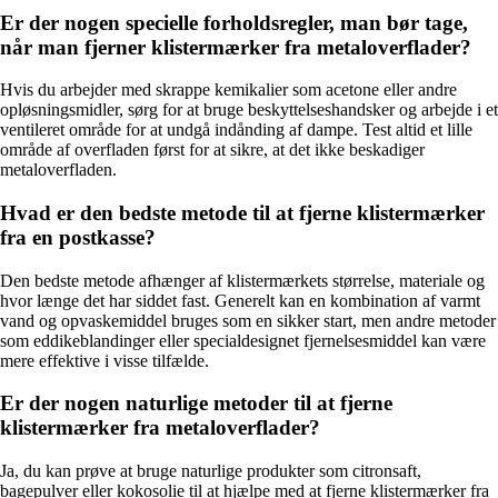
Er der nogen specielle forholdsregler, man bør tage,
når man fjerner klistermærker fra metaloverflader?
Hvis du arbejder med skrappe kemikalier som acetone eller andre
opløsningsmidler, sørg for at bruge beskyttelseshandsker og arbejde i et
ventileret område for at undgå indånding af dampe. Test altid et lille
område af overfladen først for at sikre, at det ikke beskadiger
metaloverfladen.
Hvad er den bedste metode til at fjerne klistermærker
fra en postkasse?
Den bedste metode afhænger af klistermærkets størrelse, materiale og
hvor længe det har siddet fast. Generelt kan en kombination af varmt
vand og opvaskemiddel bruges som en sikker start, men andre metoder
som eddikeblandinger eller specialdesignet fjernelsesmiddel kan være
mere effektive i visse tilfælde.
Er der nogen naturlige metoder til at fjerne
klistermærker fra metaloverflader?
Ja, du kan prøve at bruge naturlige produkter som citronsaft,
bagepulver eller kokosolie til at hjælpe med at fjerne klistermærker fra