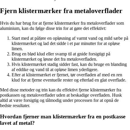
Fjern klistermærker fra metaloverflader
Hvis du har brug for at fjerne klistermærker fra metaloverflader som
aluminium, kan du følge disse trin for at gøre det effektivt:
Start med at påføre en opløsning af varmt vand og mild sæbe på
klistermærket og lad det sidde i et par minutter for at opløse
limen.
Brug en blød klud eller svamp til at gnide forsigtigt på
klistermærket og løsne det fra metaloverfladen.
Hvis klistermærket stadig sidder fast, kan du bruge en blanding
af eddike og vand til at opløse limen yderligere.
Efter at klistermærket er fjernet, tør overfladen af med en ren
klud for at fjerne eventuelle rester og efterlad en glat overflade.
Med disse metoder og trin kan du effektivt fjerne klistermærker fra
postkassen og metaloverflader uden at beskadige overfladen. Husk
altid at være forsigtig og tålmodig under processen for at opnå de
bedste resultater.
Hvordan fjerner man klistermærker fra en postkasse
lavet af metal?