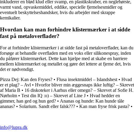
inkluderer en blød klud eller svamp, en plastikskraber, en neglebørste,
varmt vand, opvaskemiddel, eddike, specielle fjernelsesmidler og
eventuelt beskyttelseshandsker, hvis du arbejder med skrappe
kemikalier.
Hvordan kan man forhindre klistermærker i at sidde
fast på metaloverflader?
For at forhindre klistermærker i at sidde fast på metaloverflader, kan du
forsøge at behandle overfladen med en voks eller silikonespray, inden
du påfører klistermærket. Dette kan hjælpe med at skabe en barriere
mellem klistermærket og metallet og gøre det lettere at fjerne det, hvis
det er nødvendigt.
Pizza Dej: Kan den Fryses?
•
Flusa insektmiddel – Islandshest
•
Hvad
er et plag? – Avl
•
Hvorfor bliver min æggesnaps ikke luftig? – Skrevet
af Maria B
•
16 diskoteker i Aarhus eller omegn? – Skrevet af Sofie H.
Nørholm
•
Test din IQ :o) – Skrevet af Line J
•
Hvad hedder en
gimmer, han ged og hun ged?
•
Ananas og hunde: Kan hunde tåle
ananas?
•
Solarium. Sandt eller falsk???
•
Kan man fryse frisk pasta?
•
info@lupra.dk