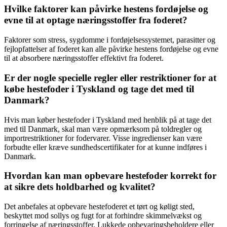
Hvilke faktorer kan påvirke hestens fordøjelse og
evne til at optage næringsstoffer fra foderet?
Faktorer som stress, sygdomme i fordøjelsessystemet, parasitter og
fejlopfattelser af foderet kan alle påvirke hestens fordøjelse og evne
til at absorbere næringsstoffer effektivt fra foderet.
Er der nogle specielle regler eller restriktioner for at
købe hestefoder i Tyskland og tage det med til
Danmark?
Hvis man køber hestefoder i Tyskland med henblik på at tage det
med til Danmark, skal man være opmærksom på toldregler og
importrestriktioner for fodervarer. Visse ingredienser kan være
forbudte eller kræve sundhedscertifikater for at kunne indføres i
Danmark.
Hvordan kan man opbevare hestefoder korrekt for
at sikre dets holdbarhed og kvalitet?
Det anbefales at opbevare hestefoderet et tørt og køligt sted,
beskyttet mod sollys og fugt for at forhindre skimmelvækst og
forringelse af næringsstoffer. Lukkede opbevaringsbeholdere eller