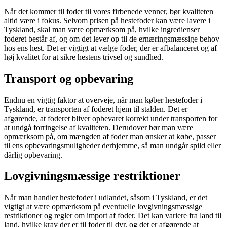
Når det kommer til foder til vores firbenede venner, bør kvaliteten
altid være i fokus. Selvom prisen på hestefoder kan være lavere i
Tyskland, skal man være opmærksom på, hvilke ingredienser
foderet består af, og om det lever op til de ernæringsmæssige behov
hos ens hest. Det er vigtigt at vælge foder, der er afbalanceret og af
høj kvalitet for at sikre hestens trivsel og sundhed.
Transport og opbevaring
Endnu en vigtig faktor at overveje, når man køber hestefoder i
Tyskland, er transporten af foderet hjem til stalden. Det er
afgørende, at foderet bliver opbevaret korrekt under transporten for
at undgå forringelse af kvaliteten. Derudover bør man være
opmærksom på, om mængden af foder man ønsker at købe, passer
til ens opbevaringsmuligheder derhjemme, så man undgår spild eller
dårlig opbevaring.
Lovgivningsmæssige restriktioner
Når man handler hestefoder i udlandet, såsom i Tyskland, er det
vigtigt at være opmærksom på eventuelle lovgivningsmæssige
restriktioner og regler om import af foder. Det kan variere fra land til
land, hvilke krav der er til foder til dyr, og det er afgørende at