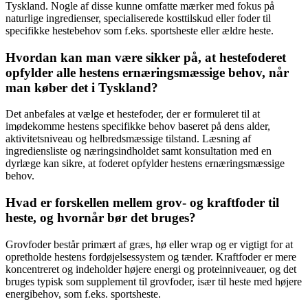
Tyskland. Nogle af disse kunne omfatte mærker med fokus på
naturlige ingredienser, specialiserede kosttilskud eller foder til
specifikke hestebehov som f.eks. sportsheste eller ældre heste.
Hvordan kan man være sikker på, at hestefoderet
opfylder alle hestens ernæringsmæssige behov, når
man køber det i Tyskland?
Det anbefales at vælge et hestefoder, der er formuleret til at
imødekomme hestens specifikke behov baseret på dens alder,
aktivitetsniveau og helbredsmæssige tilstand. Læsning af
ingrediensliste og næringsindholdet samt konsultation med en
dyrlæge kan sikre, at foderet opfylder hestens ernæringsmæssige
behov.
Hvad er forskellen mellem grov- og kraftfoder til
heste, og hvornår bør det bruges?
Grovfoder består primært af græs, hø eller wrap og er vigtigt for at
opretholde hestens fordøjelsessystem og tænder. Kraftfoder er mere
koncentreret og indeholder højere energi og proteinniveauer, og det
bruges typisk som supplement til grovfoder, især til heste med højere
energibehov, som f.eks. sportsheste.