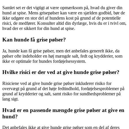
Samlet set er det vigtigt at være opmærksom på, hvad du giver din
hund at spise. Mens grisepølser kan være en sjælden godbid, bør de
ikke udgøre en stor del af hundens kost på grund af de potentielle
risici, de medfører. Konsulter altid din dyrlæge, hvis du er i tvivl om,
hvad der er sikkert for din hund at spise.
Kan hunde få grise pølser?
Ja, hunde kan få grise pølser, men det anbefales generelt ikke, da
pølser ofte indeholder en høj mængde salt, fedt og krydderier, som
ikke er optimale for hundes fordøjelsessystem.
Hvilke risici er der ved at give hunde grise pølser?
Risiciene ved at give hunde grise pølser inkluderer risiko for
overvægt på grund af det høje fedtindhold, fordøjelsesproblemer på
grund af krydderier og salt, samt risiko for sundhedsproblemer på
lang sigt.
Hvad er en passende mængde grise pølser at give en
hund?
Det anbefales ikke at give hunde grise pølser som en del af deres