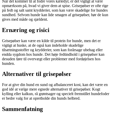
Når det kommer til at fodre vores kæledyr, er det vigtigt at være
opmærksom på, hvad vi giver dem at spise. Grisepølser er ofte rige
på fedt og salt samt krydderier, som kan være skadelige for hundes
sundhed. Selvom hunde kan lide smagen af grisepølser, bør de kun
gives med måde og sjældent.
Ernæring og risici
Grisepølser kan være en kilde til protein for hunde, men det er
vigtigt at huske, at de også kan indeholde skadelige
tilsætningsstoffer og krydderier, som kan forårsage ubehag eller
endda sygdom hos hunde. Det høje fedtindhold i grisepølser kan
desuden føre til overvægt eller problemer med fordøjelsen hos
hunden.
Alternativer til grisepølser
For at give din hund en sund og afbalanceret kost, kan det være en
god idé at vælge mere egnede alternativer til grisepølser. Kogt
kylling eller kalkun, rå grøntsager og specielt fremstillet hundefoder
er bedre valg for at opretholde din hunds helbred.
Sammenfatning