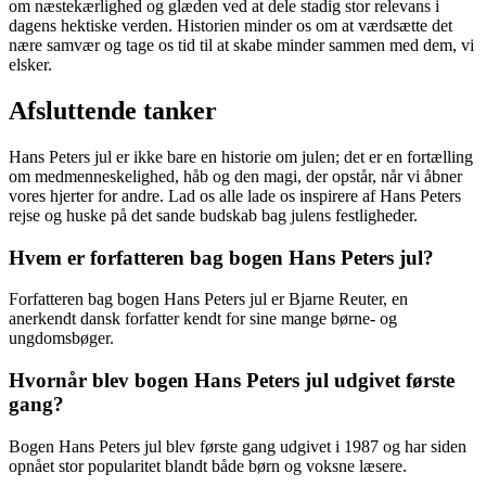
om næstekærlighed og glæden ved at dele stadig stor relevans i
dagens hektiske verden. Historien minder os om at værdsætte det
nære samvær og tage os tid til at skabe minder sammen med dem, vi
elsker.
Afsluttende tanker
Hans Peters jul er ikke bare en historie om julen; det er en fortælling
om medmenneskelighed, håb og den magi, der opstår, når vi åbner
vores hjerter for andre. Lad os alle lade os inspirere af Hans Peters
rejse og huske på det sande budskab bag julens festligheder.
Hvem er forfatteren bag bogen Hans Peters jul?
Forfatteren bag bogen Hans Peters jul er Bjarne Reuter, en
anerkendt dansk forfatter kendt for sine mange børne- og
ungdomsbøger.
Hvornår blev bogen Hans Peters jul udgivet første
gang?
Bogen Hans Peters jul blev første gang udgivet i 1987 og har siden
opnået stor popularitet blandt både børn og voksne læsere.