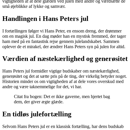
vigtigheden af at dele glæden ved julen med andre og værdsætte de
små øjeblikke af lykke og samvær.
Handlingen i Hans Peters jul
I fortællingen følger vi Hans Peter, en ensom dreng, der drømmer
om en magisk jul. En dag møder han en mystisk fremmed, der tager
ham med på en fantastisk rejse gennem julelandskabet. Sammen
oplever de et mirakel, der ændrer Hans Peters syn på julen for altid.
Værdien af næstekærlighed og generøsitet
Hans Peters jul formidler vigtige budskaber om næstekærlighed,
generøsitet og det at sætte pris på de ting, der virkelig betyder noget.
Historien minder os om vigtigheden af at dele vores overskud med
andre og være taknemmelige for det, vi har.
Citat fra bogen: Det er ikke gaverne, men hjertet bag
dem, der giver ægte glæde.
En tidløs julefortælling
Selvom Hans Peters jul er en klassisk fortælling, har dens budskab