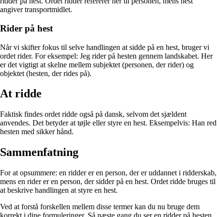
ridder på hest. Ordet ridder refererer her til personen, mens hest
angiver transportmidlet.
Rider på hest
Når vi skifter fokus til selve handlingen at sidde på en hest, bruger vi
ordet rider. For eksempel: Jeg rider på hesten gennem landskabet. Her
er det vigtigt at skelne mellem subjektet (personen, der rider) og
objektet (hesten, der rides på).
At ridde
Faktisk findes ordet ridde også på dansk, selvom det sjældent
anvendes. Det betyder at tøjle eller styre en hest. Eksempelvis: Han red
hesten med sikker hånd.
Sammenfatning
For at opsummere: en ridder er en person, der er uddannet i ridderskab,
mens en rider er en person, der sidder på en hest. Ordet ridde bruges til
at beskrive handlingen at styre en hest.
Ved at forstå forskellen mellem disse termer kan du nu bruge dem
korrekt i dine formuleringer. Så næste gang du ser en ridder på hesten,