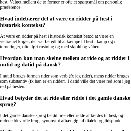
hest. Valget mellem de to former er ofte et spørgsmål om personlig
præference.
Hvad indebærer det at være en ridder på hest i
historisk kontekst?
At være en ridder på hest i historisk kontekst betød at være en
veltrænet kriger, der var beredt til at kæmpe til hest i kamp og i
turneringer, ofte iført rustning og med skjold og våben.
Hvordan kan man skelne mellem at ride og at ridder i
nutid og datid på dansk?
I nutid bruges formen rider som verb (fx jeg rider), mens ridder bruges
som substantiv (fx han er en ridder). I datid ville det være red som i jeg
red på hesten.
Hvad betyder det at ride eller ridde i det gamle danske
sprog?
I det gamle danske sprog betød ride eller ridde at færdes til hest, og
ordene blev ofte brugt synonymt afhængigt af dialekt og tidspunkt.