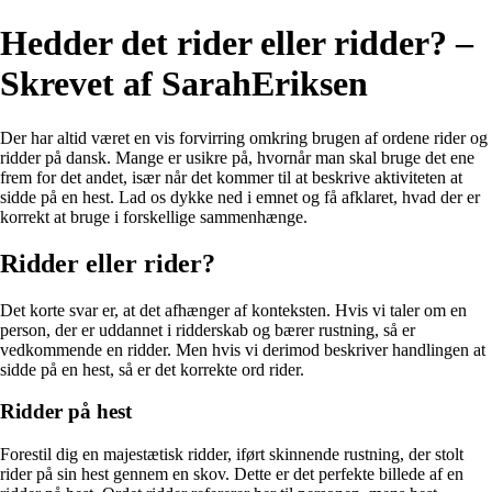
Hedder det rider eller ridder? –
Skrevet af SarahEriksen
Der har altid været en vis forvirring omkring brugen af ordene rider og
ridder på dansk. Mange er usikre på, hvornår man skal bruge det ene
frem for det andet, især når det kommer til at beskrive aktiviteten at
sidde på en hest. Lad os dykke ned i emnet og få afklaret, hvad der er
korrekt at bruge i forskellige sammenhænge.
Ridder eller rider?
Det korte svar er, at det afhænger af konteksten. Hvis vi taler om en
person, der er uddannet i ridderskab og bærer rustning, så er
vedkommende en ridder. Men hvis vi derimod beskriver handlingen at
sidde på en hest, så er det korrekte ord rider.
Ridder på hest
Forestil dig en majestætisk ridder, iført skinnende rustning, der stolt
rider på sin hest gennem en skov. Dette er det perfekte billede af en