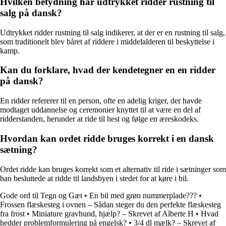
Hvilken betydning har udtrykket ridder rustning til
salg på dansk?
Udtrykket ridder rustning til salg indikerer, at der er en rustning til salg,
som traditionelt blev båret af riddere i middelalderen til beskyttelse i
kamp.
Kan du forklare, hvad der kendetegner en en ridder
på dansk?
En ridder refererer til en person, ofte en adelig kriger, der havde
modtaget uddannelse og ceremonier knyttet til at være en del af
ridderstanden, herunder at ride til hest og følge en æreskodeks.
Hvordan kan ordet ridde bruges korrekt i en dansk
sætning?
Ordet ridde kan bruges korrekt som et alternativ til ride i sætninger som
han besluttede at ridde til landsbyen i stedet for at køre i bil.
Gode ord til Tegn og Gæt
•
En bil med grøn nummerplade???
•
Frossen flæskesteg i ovnen – Sådan steger du den perfekte flæskesteg
fra frost
•
Miniature gravhund, hjælp? – Skrevet af Alberte H
•
Hvad
hedder problemformulering på engelsk?
•
3/4 dl mælk? – Skrevet af