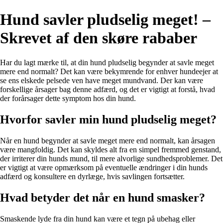
Hund savler pludselig meget! –
Skrevet af den skøre rababer
Har du lagt mærke til, at din hund pludselig begynder at savle meget
mere end normalt? Det kan være bekymrende for enhver hundeejer at
se ens elskede pelsede ven have meget mundvand. Der kan være
forskellige årsager bag denne adfærd, og det er vigtigt at forstå, hvad
der forårsager dette symptom hos din hund.
Hvorfor savler min hund pludselig meget?
Når en hund begynder at savle meget mere end normalt, kan årsagen
være mangfoldig. Det kan skyldes alt fra en simpel fremmed genstand,
der irriterer din hunds mund, til mere alvorlige sundhedsproblemer. Det
er vigtigt at være opmærksom på eventuelle ændringer i din hunds
adfærd og konsultere en dyrlæge, hvis savlingen fortsætter.
Hvad betyder det når en hund smasker?
Smaskende lyde fra din hund kan være et tegn på ubehag eller