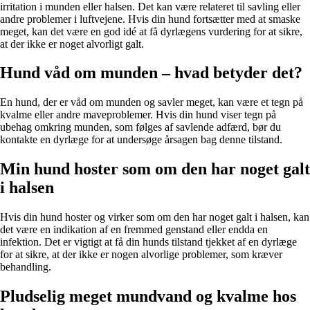
irritation i munden eller halsen. Det kan være relateret til savling eller
andre problemer i luftvejene. Hvis din hund fortsætter med at smaske
meget, kan det være en god idé at få dyrlægens vurdering for at sikre,
at der ikke er noget alvorligt galt.
Hund våd om munden – hvad betyder det?
En hund, der er våd om munden og savler meget, kan være et tegn på
kvalme eller andre maveproblemer. Hvis din hund viser tegn på
ubehag omkring munden, som følges af savlende adfærd, bør du
kontakte en dyrlæge for at undersøge årsagen bag denne tilstand.
Min hund hoster som om den har noget galt
i halsen
Hvis din hund hoster og virker som om den har noget galt i halsen, kan
det være en indikation af en fremmed genstand eller endda en
infektion. Det er vigtigt at få din hunds tilstand tjekket af en dyrlæge
for at sikre, at der ikke er nogen alvorlige problemer, som kræver
behandling.
Pludselig meget mundvand og kvalme hos