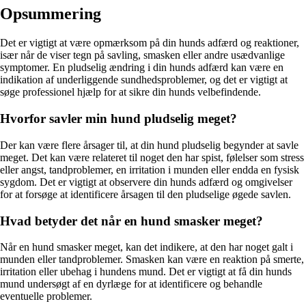
Opsummering
Det er vigtigt at være opmærksom på din hunds adfærd og reaktioner,
især når de viser tegn på savling, smasken eller andre usædvanlige
symptomer. En pludselig ændring i din hunds adfærd kan være en
indikation af underliggende sundhedsproblemer, og det er vigtigt at
søge professionel hjælp for at sikre din hunds velbefindende.
Hvorfor savler min hund pludselig meget?
Der kan være flere årsager til, at din hund pludselig begynder at savle
meget. Det kan være relateret til noget den har spist, følelser som stress
eller angst, tandproblemer, en irritation i munden eller endda en fysisk
sygdom. Det er vigtigt at observere din hunds adfærd og omgivelser
for at forsøge at identificere årsagen til den pludselige øgede savlen.
Hvad betyder det når en hund smasker meget?
Når en hund smasker meget, kan det indikere, at den har noget galt i
munden eller tandproblemer. Smasken kan være en reaktion på smerte,
irritation eller ubehag i hundens mund. Det er vigtigt at få din hunds
mund undersøgt af en dyrlæge for at identificere og behandle
eventuelle problemer.