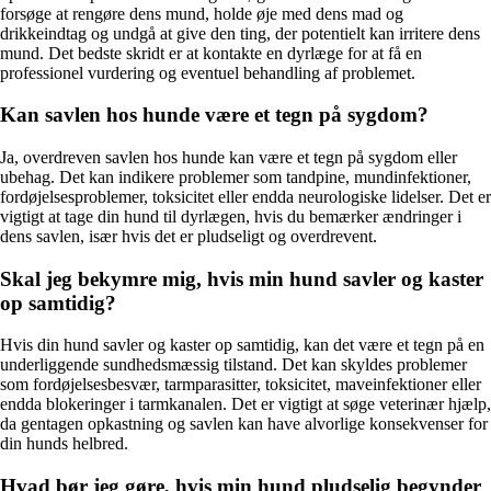
forsøge at rengøre dens mund, holde øje med dens mad og
drikkeindtag og undgå at give den ting, der potentielt kan irritere dens
mund. Det bedste skridt er at kontakte en dyrlæge for at få en
professionel vurdering og eventuel behandling af problemet.
Kan savlen hos hunde være et tegn på sygdom?
Ja, overdreven savlen hos hunde kan være et tegn på sygdom eller
ubehag. Det kan indikere problemer som tandpine, mundinfektioner,
fordøjelsesproblemer, toksicitet eller endda neurologiske lidelser. Det er
vigtigt at tage din hund til dyrlægen, hvis du bemærker ændringer i
dens savlen, især hvis det er pludseligt og overdrevent.
Skal jeg bekymre mig, hvis min hund savler og kaster
op samtidig?
Hvis din hund savler og kaster op samtidig, kan det være et tegn på en
underliggende sundhedsmæssig tilstand. Det kan skyldes problemer
som fordøjelsesbesvær, tarmparasitter, toksicitet, maveinfektioner eller
endda blokeringer i tarmkanalen. Det er vigtigt at søge veterinær hjælp,
da gentagen opkastning og savlen kan have alvorlige konsekvenser for
din hunds helbred.
Hvad bør jeg gøre, hvis min hund pludselig begynder