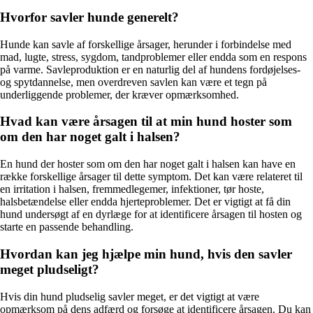
Hvorfor savler hunde generelt?
Hunde kan savle af forskellige årsager, herunder i forbindelse med
mad, lugte, stress, sygdom, tandproblemer eller endda som en respons
på varme. Savleproduktion er en naturlig del af hundens fordøjelses-
og spytdannelse, men overdreven savlen kan være et tegn på
underliggende problemer, der kræver opmærksomhed.
Hvad kan være årsagen til at min hund hoster som
om den har noget galt i halsen?
En hund der hoster som om den har noget galt i halsen kan have en
række forskellige årsager til dette symptom. Det kan være relateret til
en irritation i halsen, fremmedlegemer, infektioner, tør hoste,
halsbetændelse eller endda hjerteproblemer. Det er vigtigt at få din
hund undersøgt af en dyrlæge for at identificere årsagen til hosten og
starte en passende behandling.
Hvordan kan jeg hjælpe min hund, hvis den savler
meget pludseligt?
Hvis din hund pludselig savler meget, er det vigtigt at være
opmærksom på dens adfærd og forsøge at identificere årsagen. Du kan