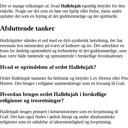
Der er mange tolkninger af, hvad
Hallelujah
egentlig betyder for den
enkelte. Nogle ser det som en bøn om hjælp eller frelse, mens andre
opfatter det som en fejring af det guddommelige og det spirituelle.
Afsluttende tanker
Hallelujah
er således et ord med en dyb symbolsk betydning, der har
resonans hos mennesker på tværs af kulturer og tro. Det udtrykker en
form for åndelig opstemthed og forbindelse til det guddommelige, som
kan være både trøstende og opmuntrende i forskellige livssituationer.
Hvad er oprindelsen af ordet Hallelujah?
Ordet Hallelujah stammer fra hebraisk og betyder Lov Herren eller Pris
Herren. Det bruges i religiøse sammenhænge som en lovsang til Gud.
Hvordan bruges ordet Hallelujah i forskellige
religioner og trosretninger?
Hallelujah bruges primært i kristendommen som en lovprisning til
Gud. Det kan også findes i jødisk liturgi og andre abrahamitiske
religioner som en udtalelse af taknemmelighed og lovprisning.