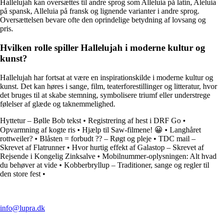
Hallelujah kan oversættes til andre sprog som Alleluia på latin, Aleluia
på spansk, Alleluia på fransk og lignende varianter i andre sprog.
Oversættelsen bevare ofte den oprindelige betydning af lovsang og
pris.
Hvilken rolle spiller Hallelujah i moderne kultur og
kunst?
Hallelujah har fortsat at være en inspirationskilde i moderne kultur og
kunst. Det kan høres i sange, film, teaterforestillinger og litteratur, hvor
det bruges til at skabe stemning, symbolisere triumf eller understrege
følelser af glæde og taknemmelighed.
Hyttetur – Bølle Bob tekst
•
Registrering af hest i DRF Go
•
Opvarmning af kogte ris
•
Hjælp til Saw-filmene! 😀
•
Langhåret
rottweiler?
•
Blåsten = forbudt ?? – Røgt og pleje
•
TDC mail –
Skrevet af Flatrunner
•
Hvor hurtig effekt af Galastop – Skrevet af
Rejsende i Kongelig Zinksalve
•
Mobilnummer-oplysningen: Alt hvad
du behøver at vide
•
Kobberbryllup – Traditioner, sange og regler til
den store fest
•
info@lupra.dk