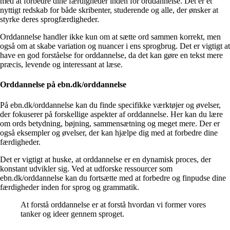
med at forbedre dine færdigheder inden for orddannelse. Det er et
nyttigt redskab for både skribenter, studerende og alle, der ønsker at
styrke deres sprogfærdigheder.
Orddannelse handler ikke kun om at sætte ord sammen korrekt, men
også om at skabe variation og nuancer i ens sprogbrug. Det er vigtigt at
have en god forståelse for orddannelse, da det kan gøre en tekst mere
præcis, levende og interessant at læse.
Orddannelse på ebn.dk/orddannelse
På ebn.dk/orddannelse kan du finde specifikke værktøjer og øvelser,
der fokuserer på forskellige aspekter af orddannelse. Her kan du lære
om ords betydning, bøjning, sammensætning og meget mere. Der er
også eksempler og øvelser, der kan hjælpe dig med at forbedre dine
færdigheder.
Det er vigtigt at huske, at orddannelse er en dynamisk proces, der
konstant udvikler sig. Ved at udforske ressourcer som
ebn.dk/orddannelse kan du fortsætte med at forbedre og finpudse dine
færdigheder inden for sprog og grammatik.
At forstå orddannelse er at forstå hvordan vi former vores
tanker og ideer gennem sproget.