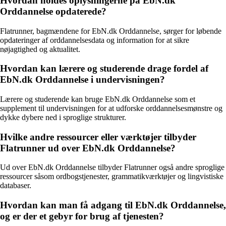
Hvordan holdes oplysningerne på EbN.dk
Orddannelse opdaterede?
Flatrunner, bagmændene for EbN.dk Orddannelse, sørger for løbende
opdateringer af orddannelsesdata og information for at sikre
nøjagtighed og aktualitet.
Hvordan kan lærere og studerende drage fordel af
EbN.dk Orddannelse i undervisningen?
Lærere og studerende kan bruge EbN.dk Orddannelse som et
supplement til undervisningen for at udforske orddannelsesmønstre og
dykke dybere ned i sproglige strukturer.
Hvilke andre ressourcer eller værktøjer tilbyder
Flatrunner ud over EbN.dk Orddannelse?
Ud over EbN.dk Orddannelse tilbyder Flatrunner også andre sproglige
ressourcer såsom ordbogstjenester, grammatikværktøjer og lingvistiske
databaser.
Hvordan kan man få adgang til EbN.dk Orddannelse,
og er der et gebyr for brug af tjenesten?