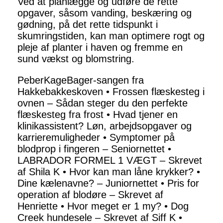
Ved at planlægge og udføre de rette
opgaver, såsom vanding, beskæring og
gødning, på det rette tidspunkt i
skumringstiden, kan man optimere rogt og
pleje af planter i haven og fremme en
sund vækst og blomstring.
PeberKageBager-sangen fra
Hakkebakkeskoven
•
Frossen flæskesteg i
ovnen – Sådan steger du den perfekte
flæskesteg fra frost
•
Hvad tjener en
klinikassistent? Løn, arbejdsopgaver og
karrieremuligheder
•
Symptomer på
blodprop i fingeren – Seniornettet
•
LABRADOR FORMEL 1 VÆGT – Skrevet
af Shila K
•
Hvor kan man låne krykker?
•
Dine kælenavne? – Juniornettet
•
Pris for
operation af blodøre – Skrevet af
Henriette
•
Hvor meget er 1 my?
•
Dog
Creek hundesele – Skrevet af Siff K
•