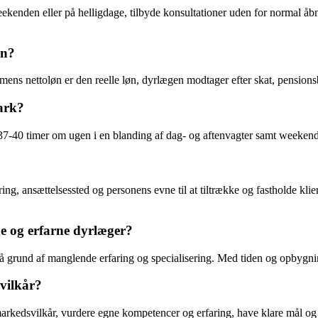
kenden eller på helligdage, tilbyde konsultationer uden for normal åbnin
øn?
 mens nettoløn er den reelle løn, dyrlægen modtager efter skat, pensionsb
ark?
7-40 timer om ugen i en blanding af dag- og aftenvagter samt weekendvag
?
ng, ansættelsessted og personens evne til at tiltrække og fastholde klie
e og erfarne dyrlæger?
 grund af manglende erfaring og specialisering. Med tiden og opbygnin
vilkår?
arkedsvilkår, vurdere egne kompetencer og erfaring, have klare mål og