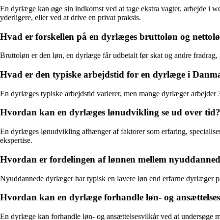
En dyrlæge kan øge sin indkomst ved at tage ekstra vagter, arbejde i wee
yderligere, eller ved at drive en privat praksis.
Hvad er forskellen på en dyrlæges bruttoløn og nettol
Bruttoløn er den løn, en dyrlæge får udbetalt før skat og andre fradrag,
Hvad er den typiske arbejdstid for en dyrlæge i Danm
En dyrlæges typiske arbejdstid varierer, men mange dyrlæger arbejder 3
Hvordan kan en dyrlæges lønudvikling se ud over tid
En dyrlæges lønudvikling afhænger af faktorer som erfaring, specialiseri
ekspertise.
Hvordan er fordelingen af lønnen mellem nyuddanned
Nyuddannede dyrlæger har typisk en lavere løn end erfarne dyrlæger på
Hvordan kan en dyrlæge forhandle løn- og ansættelses
En dyrlæge kan forhandle løn- og ansættelsesvilkår ved at undersøge m