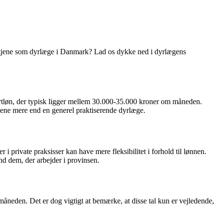
t tjene som dyrlæge i Danmark? Lad os dykke ned i dyrlægens
artløn, der typisk ligger mellem 30.000-35.000 kroner om måneden.
 tjene mere end en generel praktiserende dyrlæge.
 i private praksisser kan have mere fleksibilitet i forhold til lønnen.
nd dem, der arbejder i provinsen.
åneden. Det er dog vigtigt at bemærke, at disse tal kun er vejledende,