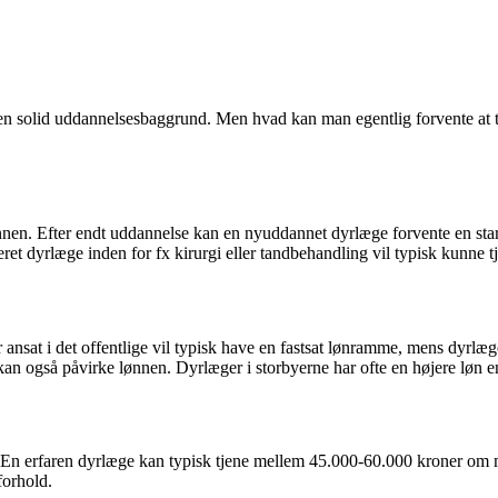
g en solid uddannelsesbaggrund. Men hvad kan man egentlig forvente a
ønnen. Efter endt uddannelse kan en nyuddannet dyrlæge forvente en st
seret dyrlæge inden for fx kirurgi eller tandbehandling vil typisk kunne
 ansat i det offentlige vil typisk have en fastsat lønramme, mens dyrlæger
kan også påvirke lønnen. Dyrlæger i storbyerne har ofte en højere løn e
. En erfaren dyrlæge kan typisk tjene mellem 45.000-60.000 kroner om m
forhold.