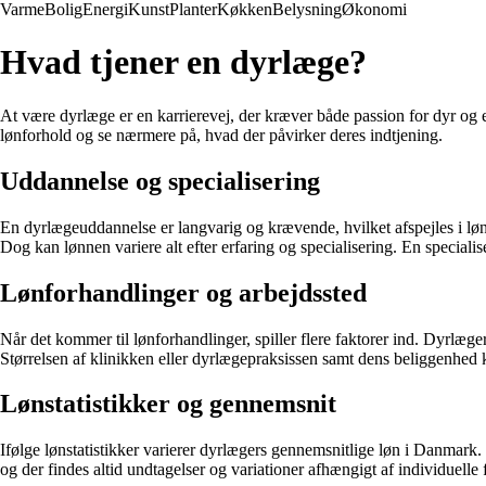
Varme
Bolig
Energi
Kunst
Planter
Køkken
Belysning
Økonomi
Hvad tjener en dyrlæge?
At være dyrlæge er en karrierevej, der kræver både passion for dyr o
lønforhold og se nærmere på, hvad der påvirker deres indtjening.
Uddannelse og specialisering
En dyrlægeuddannelse er langvarig og krævende, hvilket afspejles i l
Dog kan lønnen variere alt efter erfaring og specialisering. En speciali
Lønforhandlinger og arbejdssted
Når det kommer til lønforhandlinger, spiller flere faktorer ind. Dyrlæger
Størrelsen af klinikken eller dyrlægepraksissen samt dens beliggenhed 
Lønstatistikker og gennemsnit
Ifølge lønstatistikker varierer dyrlægers gennemsnitlige løn i Danmark
og der findes altid undtagelser og variationer afhængigt af individuelle 