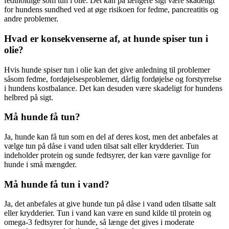
fedtholdige som tun i olie. Det kan på længere sigt være skadeligt
for hundens sundhed ved at øge risikoen for fedme, pancreatitis og
andre problemer.
Hvad er konsekvenserne af, at hunde spiser tun i
olie?
Hvis hunde spiser tun i olie kan det give anledning til problemer
såsom fedme, fordøjelsesproblemer, dårlig fordøjelse og forstyrrelse
i hundens kostbalance. Det kan desuden være skadeligt for hundens
helbred på sigt.
Må hunde få tun?
Ja, hunde kan få tun som en del af deres kost, men det anbefales at
vælge tun på dåse i vand uden tilsat salt eller krydderier. Tun
indeholder protein og sunde fedtsyrer, der kan være gavnlige for
hunde i små mængder.
Må hunde få tun i vand?
Ja, det anbefales at give hunde tun på dåse i vand uden tilsatte salt
eller krydderier. Tun i vand kan være en sund kilde til protein og
omega-3 fedtsyrer for hunde, så længe det gives i moderate