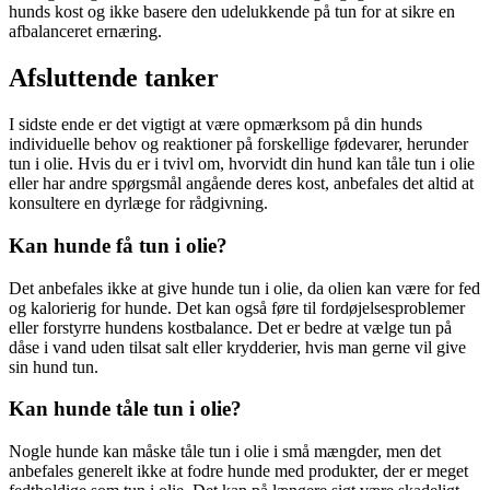
hunds kost og ikke basere den udelukkende på tun for at sikre en
afbalanceret ernæring.
Afsluttende tanker
I sidste ende er det vigtigt at være opmærksom på din hunds
individuelle behov og reaktioner på forskellige fødevarer, herunder
tun i olie. Hvis du er i tvivl om, hvorvidt din hund kan tåle tun i olie
eller har andre spørgsmål angående deres kost, anbefales det altid at
konsultere en dyrlæge for rådgivning.
Kan hunde få tun i olie?
Det anbefales ikke at give hunde tun i olie, da olien kan være for fed
og kalorierig for hunde. Det kan også føre til fordøjelsesproblemer
eller forstyrre hundens kostbalance. Det er bedre at vælge tun på
dåse i vand uden tilsat salt eller krydderier, hvis man gerne vil give
sin hund tun.
Kan hunde tåle tun i olie?
Nogle hunde kan måske tåle tun i olie i små mængder, men det
anbefales generelt ikke at fodre hunde med produkter, der er meget