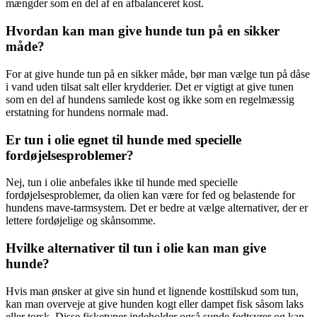
mængder som en del af en afbalanceret kost.
Hvordan kan man give hunde tun på en sikker
måde?
For at give hunde tun på en sikker måde, bør man vælge tun på dåse
i vand uden tilsat salt eller krydderier. Det er vigtigt at give tunen
som en del af hundens samlede kost og ikke som en regelmæssig
erstatning for hundens normale mad.
Er tun i olie egnet til hunde med specielle
fordøjelsesproblemer?
Nej, tun i olie anbefales ikke til hunde med specielle
fordøjelsesproblemer, da olien kan være for fed og belastende for
hundens mave-tarmsystem. Det er bedre at vælge alternativer, der er
lettere fordøjelige og skånsomme.
Hvilke alternativer til tun i olie kan man give
hunde?
Hvis man ønsker at give sin hund et lignende kosttilskud som tun,
kan man overveje at give hunden kogt eller dampet fisk såsom laks
eller torsk. Disse fisketyper indeholder også sunde fedtsyrer og kan