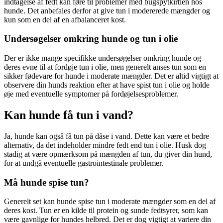
indtagelse af fedt kan føre til problemer med bugspytkirtlen hos
hunde. Det anbefales derfor at give tun i modererede mængder og
kun som en del af en afbalanceret kost.
Undersøgelser omkring hunde og tun i olie
Der er ikke mange specifikke undersøgelser omkring hunde og
deres evne til at fordøje tun i olie, men generelt anses tun som en
sikker fødevare for hunde i moderate mængder. Det er altid vigtigt at
observere din hunds reaktion efter at have spist tun i olie og holde
øje med eventuelle symptomer på fordøjelsesproblemer.
Kan hunde få tun i vand?
Ja, hunde kan også få tun på dåse i vand. Dette kan være et bedre
alternativ, da det indeholder mindre fedt end tun i olie. Husk dog
stadig at være opmærksom på mængden af tun, du giver din hund,
for at undgå eventuelle gastrointestinale problemer.
Må hunde spise tun?
Generelt set kan hunde spise tun i moderate mængder som en del af
deres kost. Tun er en kilde til protein og sunde fedtsyrer, som kan
være gavnlige for hundes helbred. Det er dog vigtigt at variere din