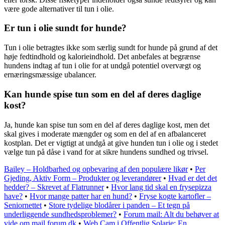
være gode alternativer til tun i olie.
Er tun i olie sundt for hunde?
Tun i olie betragtes ikke som særlig sundt for hunde på grund af det
høje fedtindhold og kalorieindhold. Det anbefales at begrænse
hundens indtag af tun i olie for at undgå potentiel overvægt og
ernæringsmæssige ubalancer.
Kan hunde spise tun som en del af deres daglige
kost?
Ja, hunde kan spise tun som en del af deres daglige kost, men det
skal gives i moderate mængder og som en del af en afbalanceret
kostplan. Det er vigtigt at undgå at give hunden tun i olie og i stedet
vælge tun på dåse i vand for at sikre hundens sundhed og trivsel.
Bailey – Holdbarhed og opbevaring af den populære likør
•
Per
Gjeding, Aktiv Form – Produkter og leverandører
•
Hvad er det det
hedder? – Skrevet af Flatrunner
•
Hvor lang tid skal en frysepizza
have?
•
Hvor mange patter har en hund?
•
Fryse kogte kartofler –
Seniornettet
•
Store tydelige blodårer i panden – Et tegn på
underliggende sundhedsproblemer?
•
Forum mail: Alt du behøver at
vide om mail.forum.dk
•
Web Cam i Offentlig Solarie: En