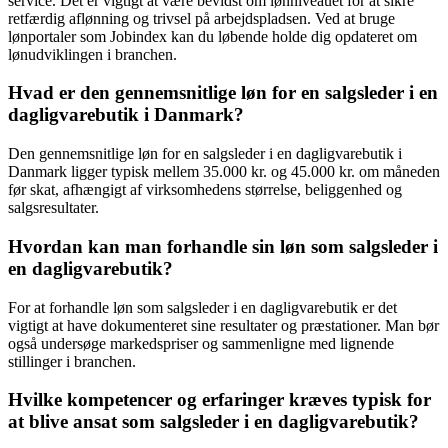
service. Det er vigtigt at være bevidst om lønniveauet for at sikre
retfærdig aflønning og trivsel på arbejdspladsen. Ved at bruge
lønportaler som Jobindex kan du løbende holde dig opdateret om
lønudviklingen i branchen.
Hvad er den gennemsnitlige løn for en salgsleder i en
dagligvarebutik i Danmark?
Den gennemsnitlige løn for en salgsleder i en dagligvarebutik i
Danmark ligger typisk mellem 35.000 kr. og 45.000 kr. om måneden
før skat, afhængigt af virksomhedens størrelse, beliggenhed og
salgsresultater.
Hvordan kan man forhandle sin løn som salgsleder i
en dagligvarebutik?
For at forhandle løn som salgsleder i en dagligvarebutik er det
vigtigt at have dokumenteret sine resultater og præstationer. Man bør
også undersøge markedspriser og sammenligne med lignende
stillinger i branchen.
Hvilke kompetencer og erfaringer kræves typisk for
at blive ansat som salgsleder i en dagligvarebutik?