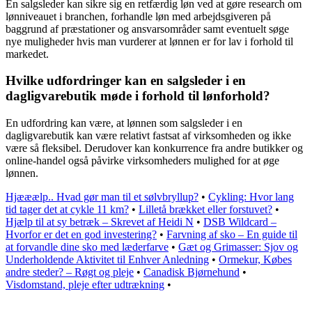
En salgsleder kan sikre sig en retfærdig løn ved at gøre research om
lønniveauet i branchen, forhandle løn med arbejdsgiveren på
baggrund af præstationer og ansvarsområder samt eventuelt søge
nye muligheder hvis man vurderer at lønnen er for lav i forhold til
markedet.
Hvilke udfordringer kan en salgsleder i en
dagligvarebutik møde i forhold til lønforhold?
En udfordring kan være, at lønnen som salgsleder i en
dagligvarebutik kan være relativt fastsat af virksomheden og ikke
være så fleksibel. Derudover kan konkurrence fra andre butikker og
online-handel også påvirke virksomheders mulighed for at øge
lønnen.
Hjææælp.. Hvad gør man til et sølvbryllup?
•
Cykling: Hvor lang
tid tager det at cykle 11 km?
•
Lilletå brækket eller forstuvet?
•
Hjælp til at sy betræk – Skrevet af Heidi N
•
DSB Wildcard –
Hvorfor er det en god investering?
•
Farvning af sko – En guide til
at forvandle dine sko med læderfarve
•
Gæt og Grimasser: Sjov og
Underholdende Aktivitet til Enhver Anledning
•
Ormekur, Købes
andre steder? – Røgt og pleje
•
Canadisk Bjørnehund
•
Visdomstand, pleje efter udtrækning
•