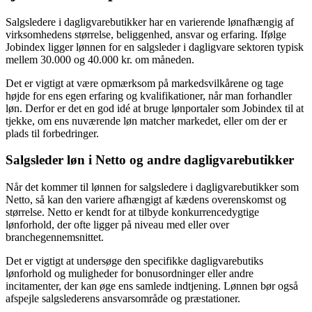
Salgsledere i dagligvarebutikker har en varierende lønafhængig af
virksomhedens størrelse, beliggenhed, ansvar og erfaring. Ifølge
Jobindex ligger lønnen for en salgsleder i dagligvare sektoren typisk
mellem 30.000 og 40.000 kr. om måneden.
Det er vigtigt at være opmærksom på markedsvilkårene og tage
højde for ens egen erfaring og kvalifikationer, når man forhandler
løn. Derfor er det en god idé at bruge lønportaler som Jobindex til at
tjekke, om ens nuværende løn matcher markedet, eller om der er
plads til forbedringer.
Salgsleder løn i Netto og andre dagligvarebutikker
Når det kommer til lønnen for salgsledere i dagligvarebutikker som
Netto, så kan den variere afhængigt af kædens overenskomst og
størrelse. Netto er kendt for at tilbyde konkurrencedygtige
lønforhold, der ofte ligger på niveau med eller over
branchegennemsnittet.
Det er vigtigt at undersøge den specifikke dagligvarebutiks
lønforhold og muligheder for bonusordninger eller andre
incitamenter, der kan øge ens samlede indtjening. Lønnen bør også
afspejle salgslederens ansvarsområde og præstationer.