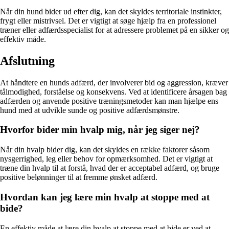
Når din hund bider ud efter dig, kan det skyldes territoriale instinkter,
frygt eller mistrivsel. Det er vigtigt at søge hjælp fra en professionel
træner eller adfærdsspecialist for at adressere problemet på en sikker og
effektiv måde.
Afslutning
At håndtere en hunds adfærd, der involverer bid og aggression, kræver
tålmodighed, forståelse og konsekvens. Ved at identificere årsagen bag
adfærden og anvende positive træningsmetoder kan man hjælpe ens
hund med at udvikle sunde og positive adfærdsmønstre.
Hvorfor bider min hvalp mig, når jeg siger nej?
Når din hvalp bider dig, kan det skyldes en række faktorer såsom
nysgerrighed, leg eller behov for opmærksomhed. Det er vigtigt at
træne din hvalp til at forstå, hvad der er acceptabel adfærd, og bruge
positive belønninger til at fremme ønsket adfærd.
Hvordan kan jeg lære min hvalp at stoppe med at
bide?
En effektiv måde at lære din hvalp at stoppe med at bide er ved at