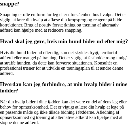
snappe?
Snapning er ofte en form for leg eller uforståenhed hos hvalpe. Det er
vigtigt at lære din hvalp at aflæse din kropsprog og reagere på blide
korrektioner. Brug af positiv forstærkning og træning af alternativ
adfærd kan hjælpe med at reducere snapping.
Hvad skal jeg gøre, hvis min hund bider ud efter mig?
Hvis din hund bider ud efter dig, kan det skyldes frygt, territorial
adfærd eller mangel på træning. Det er vigtigt at fastholde ro og undgå
at straffe hunden, da dette kan forværre situationen. Konsultér en
professionel træner for at udvikle en træningsplan til at ændre denne
adfærd.
Hvordan kan jeg forhindre, at min hvalp bider i mine
fødder?
Når din hvalp bider i dine fødder, kan det være en del af dens leg eller
behov for opmærksomhed. Det er vigtigt at lære din hvalp at lege på
en passende måde og ikke tillade bidning i fødderne. Afledning af
opmærksomhed og træning af alternative adfærd kan hjælpe med at
stoppe denne adfærd.