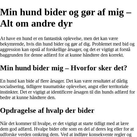
Min hund bider og gør af mig –
Alt om andre dyr
At have en hund er en fantastisk oplevelse, men det kan være
bekymrende, hvis din hund bider og gør af dig. Problemet med bid og
aggression kan opstå af forskellige årsager, og det er vigtigt at forstå
baggrunden for denne adfærd for at kunne håndtere den korrekt.
Min hund bider mig – Hvorfor sker det?
En hund kan bide af flere årsager. Det kan være resultatet af dårlig
socialisering, tidligere traumatiske oplevelser, angst eller territoriale
instinkter. Det er vigtigt at identificere årsagen til din hunds adfærd for
bedre at kunne håndtere den.
Opdragelse af hvalp der bider
Når det kommer til hvalpe, er det vigtigt at starte tidligt med at lære
dem god adfærd. Hvalpe bider ofte som en del af deres leg eller for at
udforske verden omkring dem. Ved at indføre konsekvente regler og