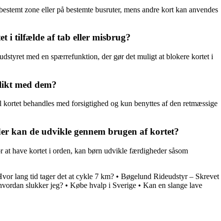
n bestemt zone eller på bestemte busruter, mens andre kort kan anvendes
 i tilfælde af tab eller misbrug?
udstyret med en spærrefunktion, der gør det muligt at blokere kortet i
flikt med dem?
skal kortet behandles med forsigtighed og kun benyttes af den retmæssige
der kan de udvikle gennem brugen af kortet?
r at have kortet i orden, kan børn udvikle færdigheder såsom
vor lang tid tager det at cykle 7 km?
•
Bøgelund Rideudstyr – Skrevet
hvordan slukker jeg?
•
Købe hvalp i Sverige
•
Kan en slange lave