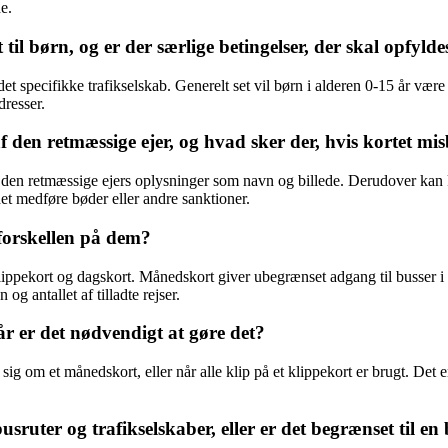
e.
il børn, og er der særlige betingelser, der skal opfylde
et specifikke trafikselskab. Generelt set vil børn i alderen 0-15 år være 
dresser.
f den retmæssige ejer, og hvad sker der, hvis kortet mi
 den retmæssige ejers oplysninger som navn og billede. Derudover kan k
det medføre bøder eller andre sanktioner.
 forskellen på dem?
klippekort og dagskort. Månedskort giver ubegrænset adgang til busser i 
g antallet af tilladte rejser.
r er det nødvendigt at gøre det?
sig om et månedskort, eller når alle klip på et klippekort er brugt. Det e
usruter og trafikselskaber, eller er det begrænset til en