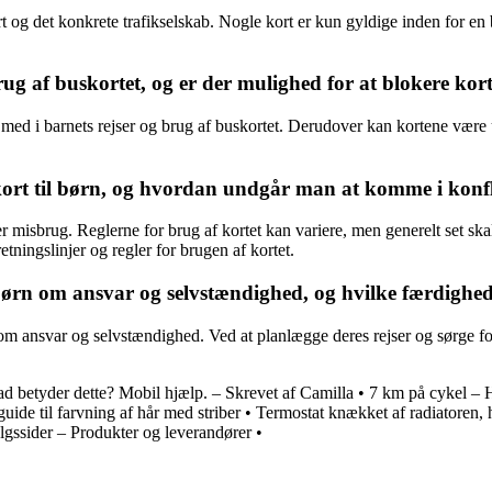
rt og det konkrete trafikselskab. Nogle kort er kun gyldige inden for e
af buskortet, og er der mulighed for at blokere kortet
e med i barnets rejser og brug af buskortet. Derudover kan kortene være 
skort til børn, og hvordan undgår man at komme i kon
eller misbrug. Reglerne for brug af kortet kan variere, men generelt set 
retningslinjer og regler for brugen af kortet.
 børn om ansvar og selvstændighed, og hvilke færdighe
om ansvar og selvstændighed. Ved at planlægge deres rejser og sørge fo
d betyder dette? Mobil hjælp. – Skrevet af Camilla
•
7 km på cykel – H
ide til farvning af hår med striber
•
Termostat knækket af radiatoren, 
lgssider – Produkter og leverandører
•