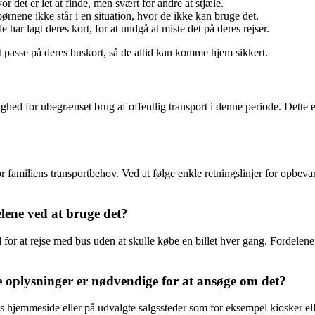
r det er let at finde, men svært for andre at stjæle.
 børnene ikke står i en situation, hvor de ikke kan bruge det.
ar lagt deres kort, for at undgå at miste det på deres rejser.
at passe på deres buskort, så de altid kan komme hjem sikkert.
d for ubegrænset brug af offentlig transport i denne periode. Dette er 
or familiens transportbehov. Ved at følge enkle retningslinjer for opbe
lene ved at bruge det?
d for at rejse med bus uden at skulle købe en billet hver gang. Fordelene
ke oplysninger er nødvendige for at ansøge om det?
abs hjemmeside eller på udvalgte salgssteder som for eksempel kiosker e