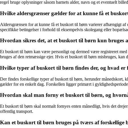
regel bruge oplysninger såsom barnets alder, navn og et eventuelt billed
Hvilke aldersgrænser gælder for at kunne få et buskort t
Aldersgrænsen for at kunne få et buskort til børn varierer afhængigt af d
specifikke betingelser i forhold til eksempelvis skolegang eller bopælsa
Hvordan sikres det, at et buskort til børn kun bruges a
Et buskort til børn kan være personligt og dermed være registreret med
bruges af den retmæssige ejer. Hvis et buskort til børn misbruges, kan 
Hvilke typer af buskort til børn findes der, og hvad er
Der findes forskellige typer af buskort til børn, herunder månedskort, 
gælder for en enkelt dag. Forskellen ligger primært i gyldighedsperioden o
Hvordan skal man forny et buskort til børn, og hvornå
Et buskort til børn skal normalt fornyes enten månedligt, hvis det drejer 
offentlig transport.
Kan et buskort til børn bruges på tværs af forskellige b