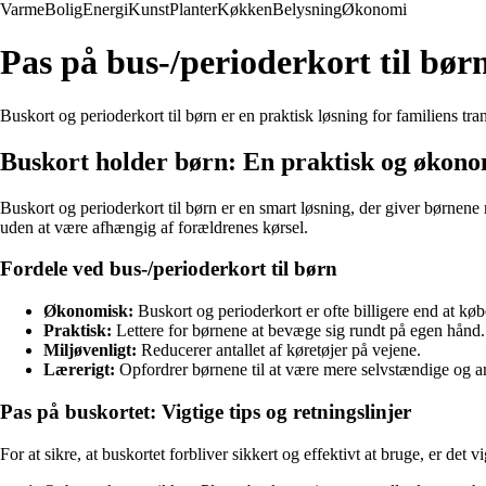
Varme
Bolig
Energi
Kunst
Planter
Køkken
Belysning
Økonomi
Pas på bus-/perioderkort til bør
Buskort og perioderkort til børn er en praktisk løsning for familiens t
Buskort holder børn: En praktisk og økono
Buskort og perioderkort til børn er en smart løsning, der giver børnene
uden at være afhængig af forældrenes kørsel.
Fordele ved bus-/perioderkort til børn
Økonomisk:
Buskort og perioderkort er ofte billigere end at køb
Praktisk:
Lettere for børnene at bevæge sig rundt på egen hånd.
Miljøvenligt:
Reducerer antallet af køretøjer på vejene.
Lærerigt:
Opfordrer børnene til at være mere selvstændige og an
Pas på buskortet: Vigtige tips og retningslinjer
For at sikre, at buskortet forbliver sikkert og effektivt at bruge, er det vi