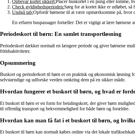
Opbevar kortet sikkert:
Placer buskortet i en pung eller lomme, hvo
Check gyldighedsperioden:
Sørg for at kortet ikke er udløbet, så
Undgå tab:
Opfordr børnene til at være opmærksomme på, hvor de h
En erfaren buspassager fortæller: Det er vigtigt at lære børnene 
Periodeskort til børn: En samlet transportløsning
Periodeskort dækker normalt en længere periode og giver børnene mulighe
fritidsaktiviteter.
Opsummering
Buskort og perioderkort til børn er en praktisk og økonomisk løsning f
selvstændige og udforske verden omkring dem på en sikker måde.
Hvordan fungerer et buskort til børn, og hvad er forde
Et buskort til børn er en form for betalingskort, der giver børn mulighe
til offentlig transport og bekvemmelighed for både børn og forældre.
Hvordan kan man få fat i et buskort til børn, og hvil
Et buskort til børn kan normalt købes online via det lokale trafikselsk