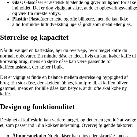
Glas:
Glasdåser er æstetisk tiltalende og giver mulighed for at se
indholdet. Det er dog vigtigt at sikre, at de er opbevaringsvenlige
og væk fra direkte sollys.
Plastik:
Plastdåser er lette og ofte billigere, men de kan ikke
altid forhindre luftudveksling lige så godt som metal eller glas.
Størrelse og kapacitet
Når du vælger en kaffedåse, bør du overveje, hvor meget kaffe du
normalt opbevarer. En mindre dåse er ideel, hvis du kun køber kaffe til
kortvarig brug, mens en større dåse kan være passende for
kaffeentusiaster, der køber i bulk.
Det er vigtigt at finde en balance mellem størrelse og hyppighed af
brug. En stor dåse, der sjældent åbnes, kan føre til, at kaffen bliver
gammel, mens en for lille dåse kan betyde, at du ofte skal købe ny
kaffe.
Design og funktionalitet
Designet af kaffeskrin kan variere meget, og det er en god idé at vælge
et, som passer ind i din køkkenindretning. Overvej følgende faktorer:
Åbningsmetode:
Nogle dåser har clips eller skruelåg, mens