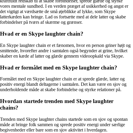
kraftfuldt redskab til at skabe forbindelser, sprede glæde og styrke
vores mentale sundhed. I en verden præget af usikkerhed og angst er
det vigtigt at værdsætte de små øjeblikke af lykke, som Skype
latterkæden kan bringe. Lad os fortsætte med at dele latter og skabe
forbindelser på tværs af skærme og grænser.
Hvad er en Skype laughter chain?
En Skype laughter chain er et fænomen, hvor en person griner højt og
smittende, hvorefter andre i samtalen også begynder at grine, hvilket
skaber en kæde af latter og glæde gennem videoopkald via Skype.
Hvad er formålet med en Skype laughter chain?
Formålet med en Skype laughter chain er at sprede glæde, latter og
positiv energi blandt deltagerne i samtalen. Det kan være en sjov og
underholdende måde at skabe forbindelse og styrke relationer på.
Hvordan startede trenden med Skype laughter
chains?
Trenden med Skype laughter chains startede som en sjov og spontan
måde at bringe folk sammen og sprede positiv energi under særlige
begivenheder eller bare som en sjov aktivitet i hverdagen.