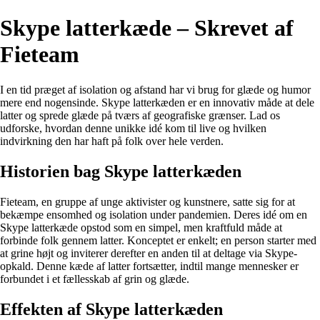
Skype latterkæde – Skrevet af
Fieteam
I en tid præget af isolation og afstand har vi brug for glæde og humor
mere end nogensinde. Skype latterkæden er en innovativ måde at dele
latter og sprede glæde på tværs af geografiske grænser. Lad os
udforske, hvordan denne unikke idé kom til live og hvilken
indvirkning den har haft på folk over hele verden.
Historien bag Skype latterkæden
Fieteam, en gruppe af unge aktivister og kunstnere, satte sig for at
bekæmpe ensomhed og isolation under pandemien. Deres idé om en
Skype latterkæde opstod som en simpel, men kraftfuld måde at
forbinde folk gennem latter. Konceptet er enkelt; en person starter med
at grine højt og inviterer derefter en anden til at deltage via Skype-
opkald. Denne kæde af latter fortsætter, indtil mange mennesker er
forbundet i et fællesskab af grin og glæde.
Effekten af Skype latterkæden