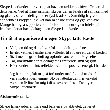
Skype latterkæden har vist sig at have en række positive effekter på
deltagerne. Ved at grine sammen skabes der en følelse af samhørighed
og glæde, selvom deltagerne er fysisk adskilt. Samtidig frigives
endorfiner i kroppen, hvilket kan mindske stress og øge velvære.
Mange har også rapporteret om forbedret humør og en følelse af
lettelse efter at have deltaget i en Skype latterkæde.
Tip til at organisere din egen Skype latterkæde
Vælg en tid og dato, hvor folk kan deltage online.
Inviter venner, familie eller kolleger til at være en del af kæden.
Start med at grine højt og opfordre andre til at følge efter.
Tag skærmbilleder af deltagernes smittende smil og grin.
Efter kæden er slut, reflekter over den positive energi, I har delt.
Jeg har aldrig følt mig så forbundet med folk på trods af at
være isoleret derhjemme. Skype latterkæden har virkelig
været en livline for mig i disse svære tider. – Deltager i
Skype latterkæde
Afsluttende tanker
Skype latterkæden er mere end bare en sjov aktivitet; det er et