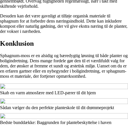
gennemblødt. Overvåg fugtigheden regelmæssigt, især i takt med
skiftende vejrforhold.
Desuden kan det være gavnligt at tilføje organisk materiale til
sphagnum for at forbedre dens næringsindhold. Dette kan inkludere
kompost eller naturlig gødning, der vil give ekstra næring til de planter,
der vokser i nærheden.
Konklusion
Sphagnum-moss er en alsidig og bæredygtig løsning til både planter og
boligindretning. Dens mange fordele gør den til et værdifuldt valg for
dem, der ønsker at fremme et sundt og æstetisk miljø. Uanset om du er
en erfaren gartner eller en nybegynder i boligindretning, er sphagnum-
moss et materiale, der fortjener opmærksomhed.
Skab en varm atmosfære med LED-pærer til dit hjem
Sådan vælger du den perfekte planteskole til dit drømmeprojekt
Bedste bunddække: Baggrunden for plantebeskyttelse i haven