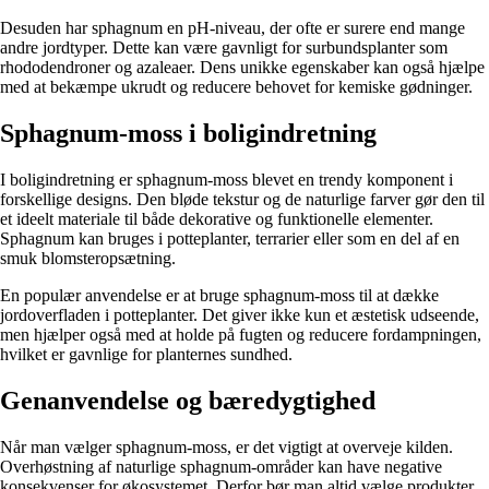
Desuden har sphagnum en pH-niveau, der ofte er surere end mange
andre jordtyper. Dette kan være gavnligt for surbundsplanter som
rhododendroner og azaleaer. Dens unikke egenskaber kan også hjælpe
med at bekæmpe ukrudt og reducere behovet for kemiske gødninger.
Sphagnum-moss i boligindretning
I boligindretning er sphagnum-moss blevet en trendy komponent i
forskellige designs. Den bløde tekstur og de naturlige farver gør den til
et ideelt materiale til både dekorative og funktionelle elementer.
Sphagnum kan bruges i potteplanter, terrarier eller som en del af en
smuk blomsteropsætning.
En populær anvendelse er at bruge sphagnum-moss til at dække
jordoverfladen i potteplanter. Det giver ikke kun et æstetisk udseende,
men hjælper også med at holde på fugten og reducere fordampningen,
hvilket er gavnlige for planternes sundhed.
Genanvendelse og bæredygtighed
Når man vælger sphagnum-moss, er det vigtigt at overveje kilden.
Overhøstning af naturlige sphagnum-områder kan have negative
konsekvenser for økosystemet. Derfor bør man altid vælge produkter,