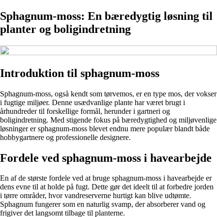
Sphagnum-moss: En bæredygtig løsning til
planter og boligindretning
Introduktion til sphagnum-moss
Sphagnum-moss, også kendt som tørvemos, er en type mos, der vokser
i fugtige miljøer. Denne usædvanlige plante har været brugt i
århundreder til forskellige formål, herunder i gartneri og
boligindretning. Med stigende fokus på bæredygtighed og miljøvenlige
løsninger er sphagnum-moss blevet endnu mere populær blandt både
hobbygartnere og professionelle designere.
Fordele ved sphagnum-moss i havearbejde
En af de største fordele ved at bruge sphagnum-moss i havearbejde er
dens evne til at holde på fugt. Dette gør det ideelt til at forbedre jorden
i tørre områder, hvor vandreserverne hurtigt kan blive udtømte.
Sphagnum fungerer som en naturlig svamp, der absorberer vand og
frigiver det langsomt tilbage til planterne.