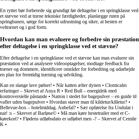
En rytter bør forberede sig grundigt før deltagelse i en springklasse ved
et stævne ved at træne tekniske færdigheder, planlægge ruten på
springbanen, sørge for korrekt udrustning og sikre, at hesten er
veltrænet og i god form.
Hvordan kan man evaluere og forbedre sin præstation
efter deltagelse i en springklasse ved et stævne?
Efter deltagelse i en springklasse ved et stævne kan man evaluere sin
præstation ved at analysere videooptagelser, modtage feedback fra
træner og dommere, identificere områder for forbedring og udarbejde
en plan for fremtidig træning og udvikling.
Kan en slange lave pølser!
•
Når katten ælter dynen
•
Clomicalm
erfaringer – Skrevet af Anya R
•
Red Bull – energidrik med
kontroversielle påstande
•
Natron i stedet for bagepulver – en guide til
vafler uden bagepulver
•
Hvordan staver man til kildetur/killetur?
•
Bellevue-box – hotelmiddag. Anbefal?
•
Sær opførelse fra Undulat i
nat! :s – Skrevet af Barløse©
•
Må man køre hestetrailer med et C-
kørekort?
•
Flødens udløbsdato er udløbet men -? – Skrevet af Cemile
K
•