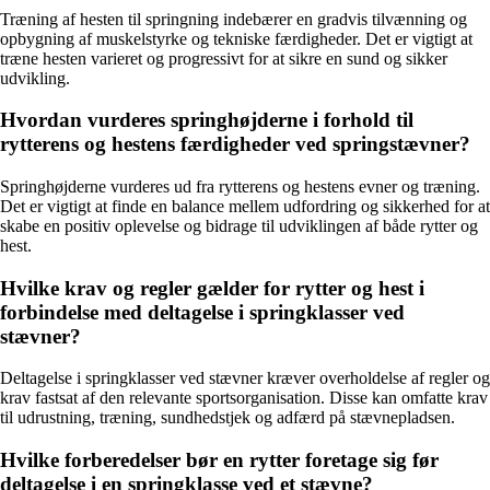
Træning af hesten til springning indebærer en gradvis tilvænning og
opbygning af muskelstyrke og tekniske færdigheder. Det er vigtigt at
træne hesten varieret og progressivt for at sikre en sund og sikker
udvikling.
Hvordan vurderes springhøjderne i forhold til
rytterens og hestens færdigheder ved springstævner?
Springhøjderne vurderes ud fra rytterens og hestens evner og træning.
Det er vigtigt at finde en balance mellem udfordring og sikkerhed for at
skabe en positiv oplevelse og bidrage til udviklingen af både rytter og
hest.
Hvilke krav og regler gælder for rytter og hest i
forbindelse med deltagelse i springklasser ved
stævner?
Deltagelse i springklasser ved stævner kræver overholdelse af regler og
krav fastsat af den relevante sportsorganisation. Disse kan omfatte krav
til udrustning, træning, sundhedstjek og adfærd på stævnepladsen.
Hvilke forberedelser bør en rytter foretage sig før
deltagelse i en springklasse ved et stævne?