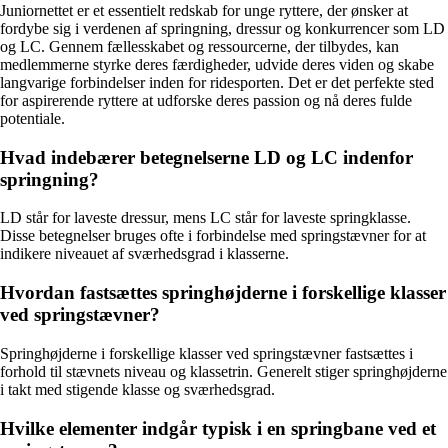
Juniornettet er et essentielt redskab for unge ryttere, der ønsker at
fordybe sig i verdenen af springning, dressur og konkurrencer som LD
og LC. Gennem fællesskabet og ressourcerne, der tilbydes, kan
medlemmerne styrke deres færdigheder, udvide deres viden og skabe
langvarige forbindelser inden for ridesporten. Det er det perfekte sted
for aspirerende ryttere at udforske deres passion og nå deres fulde
potentiale.
Hvad indebærer betegnelserne LD og LC indenfor
springning?
LD står for laveste dressur, mens LC står for laveste springklasse.
Disse betegnelser bruges ofte i forbindelse med springstævner for at
indikere niveauet af sværhedsgrad i klasserne.
Hvordan fastsættes springhøjderne i forskellige klasser
ved springstævner?
Springhøjderne i forskellige klasser ved springstævner fastsættes i
forhold til stævnets niveau og klassetrin. Generelt stiger springhøjderne
i takt med stigende klasse og sværhedsgrad.
Hvilke elementer indgår typisk i en springbane ved et