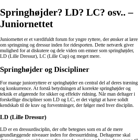
Springhøjder? LD? LC? osv.. –
Juniornettet
Juniornettet er et værdifuldt forum for yngre ryttere, der ønsker at lære
om springning og dressur inden for ridesporten. Dette netværk giver
mulighed for at diskutere og dele viden om emner som springhøjder,
LD (Lille Dressur), LC (Lille Cup) og meget mere.
Springhøjder og Discipliner
For mange juniorryttere er springhøjder en central del af deres træning
og konkurrence. At forstå betydningen af korrekte springhøjder og
teknik er afgørende for sikker og effektiv ridning. Når man deltager i
forskellige discipliner som LD og LC, er det vigtigt at have solidt
kendskab til de krav og forventninger, der følger med hver disciplin.
LD (Lille Dressur)
LD er en dressurdisciplin, der ofte betegnes som en af de mere
grundlæggende niveauer inden for dressurridning. Deltagerne skal