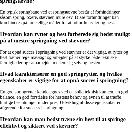
springstævne?
En typisk springbane ved et springstævne består af forhindringer
såsom spring, oxere, stævner, mure osv. Disse forhindringer kan
kombineres på forskellige måder for at udfordre rytter og hest.
Hvordan kan rytter og hest forberede sig bedst muligt
på at mestre springning ved stævner?
For at opnå succes i springning ved stævner er det vigtigt, at rytter og
hest træner regelmæssigt og arbejder på at styrke både tekniske
færdigheder og samarbejdet mellem sig selv og hesten.
Hvad karakteriserer en god springrytter, og hvilke
egenskaber er vigtige for at opnå succes i springning?
En god springrytter kendetegnes ved en solid teknisk kunnen, en god
balance, en god forståelse for hestens behov og evnen til at træffe
hurtige beslutninger under pres. Udvikling af disse egenskaber er
afgørende for success i springning.
Hvordan kan man bedst træne sin hest til at springe
effektivt og sikkert ved stævner?