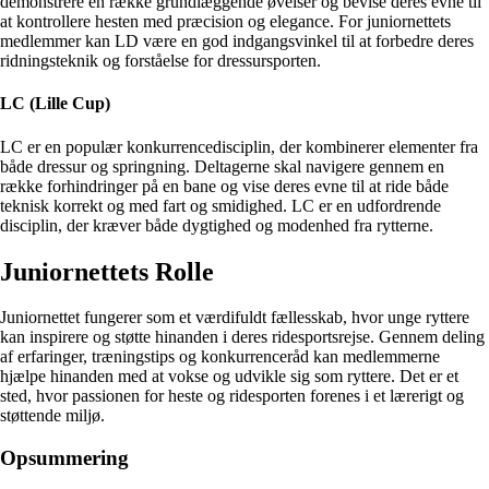
demonstrere en række grundlæggende øvelser og bevise deres evne til
at kontrollere hesten med præcision og elegance. For juniornettets
medlemmer kan LD være en god indgangsvinkel til at forbedre deres
ridningsteknik og forståelse for dressursporten.
LC (Lille Cup)
LC er en populær konkurrencedisciplin, der kombinerer elementer fra
både dressur og springning. Deltagerne skal navigere gennem en
række forhindringer på en bane og vise deres evne til at ride både
teknisk korrekt og med fart og smidighed. LC er en udfordrende
disciplin, der kræver både dygtighed og modenhed fra rytterne.
Juniornettets Rolle
Juniornettet fungerer som et værdifuldt fællesskab, hvor unge ryttere
kan inspirere og støtte hinanden i deres ridesportsrejse. Gennem deling
af erfaringer, træningstips og konkurrenceråd kan medlemmerne
hjælpe hinanden med at vokse og udvikle sig som ryttere. Det er et
sted, hvor passionen for heste og ridesporten forenes i et lærerigt og
støttende miljø.
Opsummering