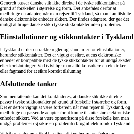
Generelt passer danske stik ikke direkte i de tyske stikkontakter på
grund af forskellen i størrelse og form. Det anbefales derfor at
medbringe en adapter, når man rejser til Tyskland, så man kan tilslutte
danske elektroniske enheder sikkert. Der findes adaptere, der gør det
muligt at bruge danske stik i tyske stikkontakter uden problemer.
Elinstallationer og stikkontakter i Tyskland
I Tyskland er der en række regler og standarder for elinstallationer,
herunder stikkontakter. Det er vigtigt at sikre, at ens elektroniske
enheder er kompatible med de tyske stikkontakter for at undgå skader
eller kortslutninger. Ved tvivl bør man altid konsultere en elektriker
eller fagmand for at sikre korrekt tilslutning.
Afsluttende tanker
Sammenfattende kan det konkluderes, at danske stik ikke direkte
passer i tyske stikkontakter på grund af forskelle i størrelse og form.
Det er derfor vigtigt at være forberedt, når man rejser til Tyskland, og
medbringe en passende adapter for at kunne tilslutte sine elektroniske
enheder sikkert. Ved at være opmærksom på disse forskelle kan man
undgå problemer og sikre en problemfri brug af elektronik i Tyskland.
Vi håber, at denne artikel har givet dig en bedre forståelse for