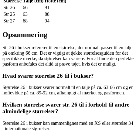
Størrelse
Talje (cm)
Hofte (cm)
Str 26
66
91
Str 25
63
88
Str 27
68
94
Opsummering
Str 26 i bukser refererer til en størrelse, der normalt passer til en talje
på omkring 66 cm. Det er vigtigt at tjekke størrelsesguiden for det
specifikke mærke, da størrelser kan variere. For at finde den perfekte
pasform anbefales det altid at prøve tøjet, hvis det er muligt.
Hvad svarer størrelse 26 til i bukser?
Størrelse 26 i bukser svarer normalt til en talje på ca. 63-66 cm og en
hoftevidde på ca. 89-92 cm, afhængigt af mærket og pasformen.
Hvilken størrelse svarer str. 26 til i forhold til andre
almindelige størrelser?
Størrelse 26 i bukser kan sammenlignes med en XS eller størrelse 34
i internationale størrelser.