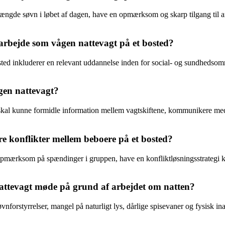
ængde søvn i løbet af dagen, have en opmærksom og skarp tilgang til arbe
 arbejde som vågen nattevagt på et bosted?
sted inkluderer en relevant uddannelse inden for social- og sundhedsom
gen nattevagt?
de skal kunne formidle information mellem vagtskiftene, kommunikere m
 konflikter mellem beboere på et bosted?
mærksom på spændinger i gruppen, have en konfliktløsningsstrategi klar,
attevagt møde på grund af arbejdet om natten?
forstyrrelser, mangel på naturligt lys, dårlige spisevaner og fysisk in