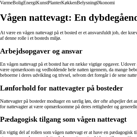
Varme
Bolig
Energi
Kunst
Planter
Køkken
Belysning
Økonomi
Vågen nattevagt: En dybdegåen
At være en vågen nattevagt på et bosted er et ansvarsfuldt job, der kræ
af denne rolle i et bosteds miljø.
Arbejdsopgaver og ansvar
En vågen nattevagt på et bosted har en række vigtige opgaver. Udover at 
være opmærksom og vedholdende hele natten igennem, da mange beboere
beboerne i deres udvikling og trivsel, selvom det foregår i de sene natte
Lønforhold for nattevagter på bosteder
Nattevagter på bosteder modtager en særlig løn, der ofte afspejler det a
for nattevagter at være opmærksomme på deres rettigheder og generelle 
Pædagogisk tilgang som vågen nattevagt
En vigtig del af rollen som vågen nattevagt er at have en pædagogisk ti