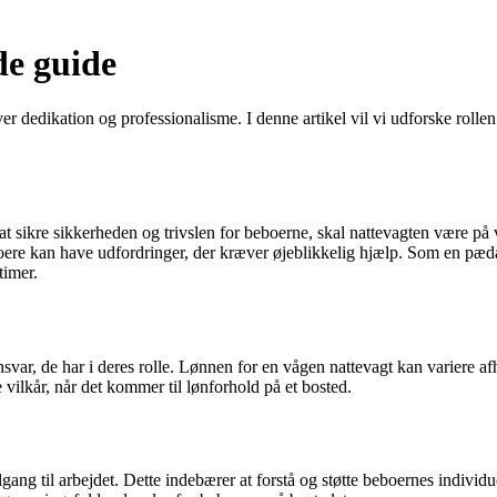
de guide
ver dedikation og professionalisme. I denne artikel vil vi udforske rol
sikre sikkerheden og trivslen for beboerne, skal nattevagten være på vag
 kan have udfordringer, der kræver øjeblikkelig hjælp. Som en pædago
timer.
nsvar, de har i deres rolle. Lønnen for en vågen nattevagt kan variere af
vilkår, når det kommer til lønforhold på et bosted.
lgang til arbejdet. Dette indebærer at forstå og støtte beboernes indiv