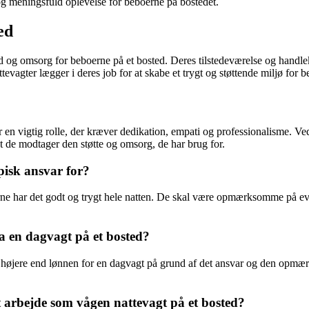
og meningsfuld oplevelse for beboerne på bostedet.
ed
hed og omsorg for beboerne på et bosted. Deres tilstedeværelse og handle
evagter lægger i deres job for at skabe et trygt og støttende miljø for 
r en vigtig rolle, der kræver dedikation, empati og professionalisme. Ve
at de modtager den støtte og omsorg, de har brug for.
pisk ansvar for?
oerne har det godt og trygt hele natten. De skal være opmærksomme på ev
ra en dagvagt på et bosted?
 højere end lønnen for en dagvagt på grund af det ansvar og den opmæ
t arbejde som vågen nattevagt på et bosted?