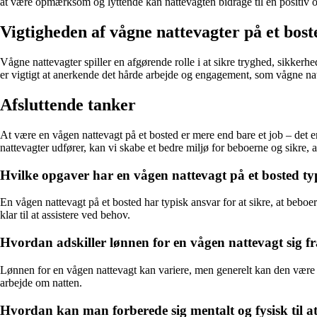
at være opmærksom og lyttende kan nattevagten bidrage til en positiv 
Vigtigheden af vågne nattevagter på et bost
Vågne nattevagter spiller en afgørende rolle i at sikre tryghed, sikker
er vigtigt at anerkende det hårde arbejde og engagement, som vågne natt
Afsluttende tanker
At være en vågen nattevagt på et bosted er mere end bare et job – det e
nattevagter udfører, kan vi skabe et bedre miljø for beboerne og sikre, 
Hvilke opgaver har en vågen nattevagt på et bosted ty
En vågen nattevagt på et bosted har typisk ansvar for at sikre, at beb
klar til at assistere ved behov.
Hvordan adskiller lønnen for en vågen nattevagt sig f
Lønnen for en vågen nattevagt kan variere, men generelt kan den være
arbejde om natten.
Hvordan kan man forberede sig mentalt og fysisk til a