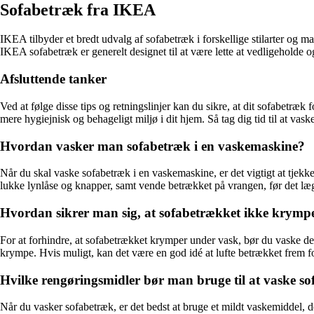
Sofabetræk fra IKEA
IKEA tilbyder et bredt udvalg af sofabetræk i forskellige stilarter og ma
IKEA sofabetræk er generelt designet til at være lette at vedligeholde o
Afsluttende tanker
Ved at følge disse tips og retningslinjer kan du sikre, at dit sofabetræk
mere hygiejnisk og behageligt miljø i dit hjem. Så tag dig tid til at va
Hvordan vasker man sofabetræk i en vaskemaskine?
Når du skal vaske sofabetræk i en vaskemaskine, er det vigtigt at tjekk
lukke lynlåse og knapper, samt vende betrækket på vrangen, før det læ
Hvordan sikrer man sig, at sofabetrækket ikke krymp
For at forhindre, at sofabetrækket krymper under vask, bør du vaske det
krympe. Hvis muligt, kan det være en god idé at lufte betrækket frem for
Hvilke rengøringsmidler bør man bruge til at vaske s
Når du vasker sofabetræk, er det bedst at bruge et mildt vaskemiddel, d