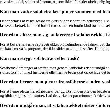
et vaskemiddel, som er skånsomt, og som ikke efterlader ubehagelig lug
Kan man vaske sofabetrækets puder sammen med bet
Det anbefales at vaske sofabetrækkets puder separat fra betrækket. Hvi
fastsyede betræk kan med fordel renses med en fugtig klud og mild sæbe 
Hvordan sikrer man sig, at farverne i sofabetrækket ik
For at bevare farverne i sofabetrækket og forhindre at de falmer, bør 
et skånsomt vaskeprogram, der ikke slider unødigt på stoffet. Undgå også
Kan man stryge sofabetræk efter vask?
Sofabetræk afhænger af stoffet, men generelt anbefales det at undgå at st
stoffet forsigtigt med hænderne eller hænge betrækket op og lade det luf
Hvordan fjerner man pletter fra sofabetræk inden vas
For at fjerne pletter fra sofabetræk, bør du først undersøge den bedste 
og blidt arbejdes ind i stoffet. Lad det virke i et par minutter, før det 
Hvordan undgår man, at sofabetrækket mister sin for