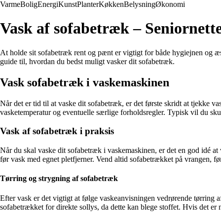
Varme
Bolig
Energi
Kunst
Planter
Køkken
Belysning
Økonomi
Vask af sofabetræk – Seniornette
At holde sit sofabetræk rent og pænt er vigtigt for både hygiejnen og æs
guide til, hvordan du bedst muligt vasker dit sofabetræk.
Vask sofabetræk i vaskemaskinen
Når det er tid til at vaske dit sofabetræk, er det første skridt at tjek
vasketemperatur og eventuelle særlige forholdsregler. Typisk vil du sk
Vask af sofabetræk i praksis
Når du skal vaske dit sofabetræk i vaskemaskinen, er det en god idé at
før vask med egnet pletfjerner. Vend altid sofabetrækket på vrangen, fø
Tørring og strygning af sofabetræk
Efter vask er det vigtigt at følge vaskeanvisningen vedrørende tørring
sofabetrækket for direkte sollys, da dette kan blege stoffet. Hvis det er