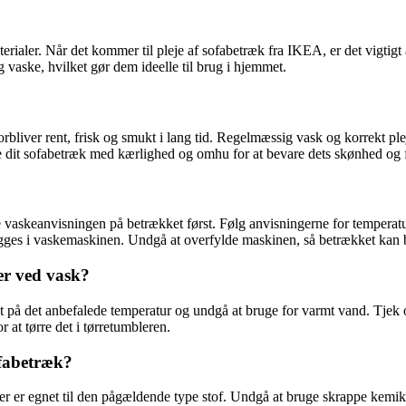
terialer. Når det kommer til pleje af sofabetræk fra IKEA, er det vigtigt
g vaske, hvilket gør dem ideelle til brug i hjemmet.
 forbliver rent, frisk og smukt i lang tid. Regelmæssig vask og korrekt p
ske dit sofabetræk med kærlighed og omhu for at bevare dets skønhed og f
e vaskeanvisningen på betrækket først. Følg anvisningerne for temperatu
gges i vaskemaskinen. Undgå at overfylde maskinen, så betrækket kan b
er ved vask?
 på det anbefalede temperatur og undgå at bruge for varmt vand. Tjek og
 at tørre det i tørretumbleren.
ofabetræk?
er er egnet til den pågældende type stof. Undgå at bruge skrappe kemika