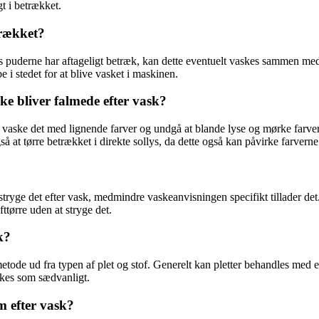
t i betrækket.
rækket?
s puderne har aftageligt betræk, kan dette eventuelt vaskes sammen med
i stedet for at blive vasket i maskinen.
ke bliver falmede efter vask?
du vaske det med lignende farver og undgå at blande lyse og mørke farve
 at tørre betrækket i direkte sollys, da dette også kan påvirke farverne
ryge det efter vask, medmindre vaskeanvisningen specifikt tillader det. H
ttørre uden at stryge det.
k?
metode ud fra typen af plet og stof. Generelt kan pletter behandles med e
vaskes som sædvanligt.
m efter vask?