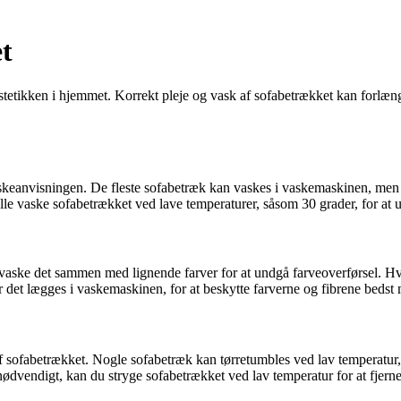
t
tetikken i hjemmet. Korrekt pleje og vask af sofabetrækket kan forlænge 
ke vaskeanvisningen. De fleste sofabetræk kan vaskes i vaskemaskinen, me
ulle vaske sofabetrækket ved lave temperaturer, såsom 30 grader, for a
 vaske det sammen med lignende farver for at undgå farveoverførsel. Hv
r det lægges i vaskemaskinen, for at beskytte farverne og fibrene bedst 
 af sofabetrækket. Nogle sofabetræk kan tørretumbles ved lav temperatur
 nødvendigt, kan du stryge sofabetrækket ved lav temperatur for at fjerne