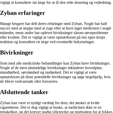
vigtigt at konsultere sin læge for at få den rette dosering og vejledning.
Zyban erfaringer
Mange brugere har delt deres erfaringer med Zyban. Nogle har haft
succes med at stoppe med at ryge efter at have taget medicinen i nogle
måneder, mens andre har oplevet bivirkninger såsom søvnproblemer
eller kvalme. Det er vigtigt at være opmærksom på ens egen krops
reaktion og konsultere en læge ved eventuelle bekymringer.
Bivirkninger
Som med alle medicinske behandlinger kan Zyban have bivirkninger.
Nogle af de mest almindelige bivirkninger inkluderer hovedpine,
mundtørhed, søvnløshed og rastløshed. Det er vigtigt at være
opmærksom på disse potentielle bivirkninger og søge lægehjælp, hvis
de bliver vedvarende eller forværres.
Afsluttende tanker
Zyban kan være et nyttigt værktøj for dem, der ønsker at kvitte
cigaretterne. Det er dog vigtigt at huske, at medicinen ikke er en
mirakelkur, og det kræver stadig viljestyrke og motivation for at lykkes