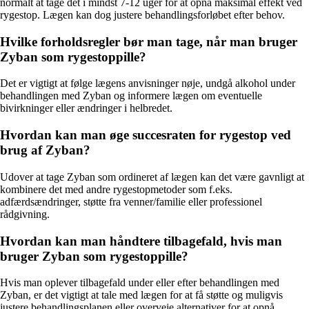
normalt at tage det i mindst 7-12 uger for at opnå maksimal effekt ved
rygestop. Lægen kan dog justere behandlingsforløbet efter behov.
Hvilke forholdsregler bør man tage, når man bruger
Zyban som rygestoppille?
Det er vigtigt at følge lægens anvisninger nøje, undgå alkohol under
behandlingen med Zyban og informere lægen om eventuelle
bivirkninger eller ændringer i helbredet.
Hvordan kan man øge succesraten for rygestop ved
brug af Zyban?
Udover at tage Zyban som ordineret af lægen kan det være gavnligt at
kombinere det med andre rygestopmetoder som f.eks.
adfærdsændringer, støtte fra venner/familie eller professionel
rådgivning.
Hvordan kan man håndtere tilbagefald, hvis man
bruger Zyban som rygestoppille?
Hvis man oplever tilbagefald under eller efter behandlingen med
Zyban, er det vigtigt at tale med lægen for at få støtte og muligvis
justere behandlingsplanen eller overveje alternativer for at opnå