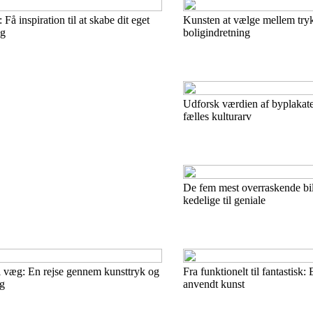
Få inspiration til at skabe dit eget
Kunsten at vælge mellem tryk
ag
boligindretning
Udforsk værdien af byplakate
fælles kulturarv
De fem mest overraskende bi
kedelige til geniale
il væg: En rejse gennem kunsttryk og
Fra funktionelt til fantastisk: E
ng
anvendt kunst