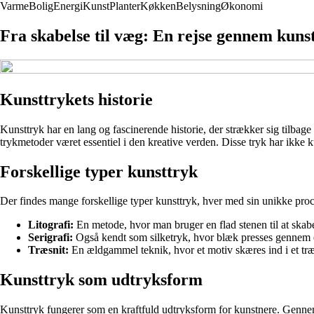
Varme
Bolig
Energi
Kunst
Planter
Køkken
Belysning
Økonomi
Fra skabelse til væg: En rejse gennem kuns
Kunsttrykets historie
Kunsttryk har en lang og fascinerende historie, der strækker sig tilbage 
trykmetoder været essentiel i den kreative verden. Disse tryk har ikke k
Forskellige typer kunsttryk
Der findes mange forskellige typer kunsttryk, hver med sin unikke proc
Litografi:
En metode, hvor man bruger en flad stenen til at skabe 
Serigrafi:
Også kendt som silketryk, hvor blæk presses gennem en
Træsnit:
En ældgammel teknik, hvor et motiv skæres ind i et træbl
Kunsttryk som udtryksform
Kunsttryk fungerer som en kraftfuld udtryksform for kunstnere. Gennem 