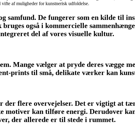
 vifte af muligheder for kunstnerisk udfoldelse.
r og samfund. De fungerer som en kilde til i
yk bruges også i kommercielle sammenhænge, 
ntegreret del af vores visuelle kultur.
 hjem. Mange vælger at pryde deres vægge m
ent-prints til små, delikate værker kan kunst
r der flere overvejelser. Det er vigtigt at 
ke motiver kan tilføre energi. Derudover k
er, der allerede er til stede i rummet.